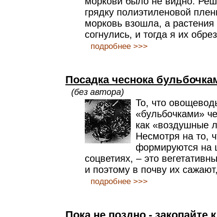
моркови было не видно. Реш
грядку полиэтиленовой плен
морковь взошла, а растения
согнулись, и тогда я их обре
подробнее >>>
Посадка чеснока бульбочка
(без автора)
То, что овощево
«бульбочками» че
как «воздушные л
Несмотря на то, ч
формируются на 
соцветиях, – это вегетативн
и поэтому в почву их сажают,
подробнее >>>
Пока не поздно - закопайте 