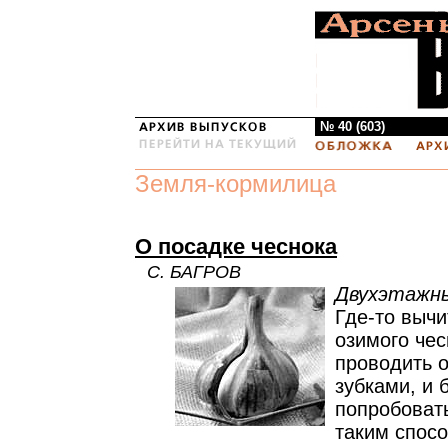
№ 40 (603)
Земля-кормилица
О посадке чеснока
С. БАГРОВ
Двухэтажны
Где-то вычи
озимого че
проводить 
зубками, и
попробоват
таким спосо