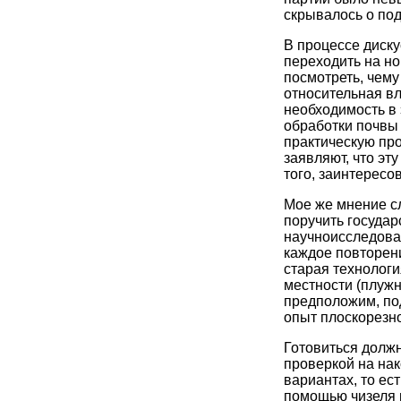
скрывалось о под
В процессе диску
переходить на но
посмотреть, чему
относительная вл
необходимость в
обработки почвы 
практическую про
заявляют, что эт
того, заинтересов
Мое же мнение сл
поручить госуда
научноисследоват
каждое повторени
старая технологи
местности (плужн
предположим, по
опыт плоскорезно
Готовиться долж
проверкой на нак
вариантах, то ес
помощью чизеля и