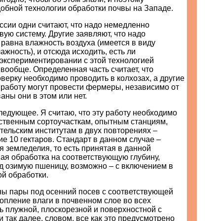
обной технологии обработки почвы на Западе.
ссии одни считают, что надо немедленно
вую систему. Другие заявляют, что надо
 равна влажность воздуха (имеется в виду
ажность), и отсюда исходить, есть ли
 экспериментировании с этой технологией
вообще. Определенная часть считает, что
верку необходимо проводить в колхозах, а другие
у работу могут провести фермеры, независимо от
аны они в этом или нет.
едующее. Я считаю, что эту работу необходимо
рственным сортоучасткам, опытным станциям,
ельским институтам в двух повторениях –
е 10 гектаров. Стандарт в данном случае –
я земледелия, то есть принятая в данной
ая обработка на соответствующую глубину,
д озимую пшеницу, возможно – с включением в
й обработки.
ны пары под осенний посев с соответствующей
опление влаги в почвенном слое во всех
ть плужной, плоскорезной и поверхностной с
 так далее, словом, все как это предусмотрено