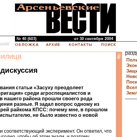
№ 40 (603)
от 30 сентября 2004
милица
Пол
Эко
 дискуссия
Защи
Нов
Пос
вания статьи «Засуху преодолеет
Все
ригация» среди агроспециалистов и
Зем
в нашего района прошли своего рода
дения разные. Я задал вопрос одному из
рей райкома КПСС: почему мне, в прошлом
испытателю, не было известно о новой
и соответствующий эксперимент. Он ответил, что
годно, чтобы об этом знали, и поэтому