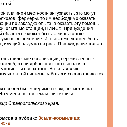
ботой.
той или иной местности энтузиасты, это могут
олхозов, фермеры, то им необходимо оказать
ации по закладке опыта, а оказать эту помощь
тки, опытные станции, НИИСХ. Принуждения
ой области не может быть, а лишь только
зумное выполнение. Испытатель должен быть
ек, идущий разумно на риск. Принуждение только
о.
у опытнические организации, перечисленные
их хлеб, и они добросовестно выполняют
 многие – и сверх того. Это я заявляю
ому что в той системе работал и хорошо знаю тех,
м провел бы эксперимент сам, несмотря на
 Но у меня нет ни земли, ни техники.
рзгир Ставропольского края.
номера в рубрике
Земля-кормилица
:
снока