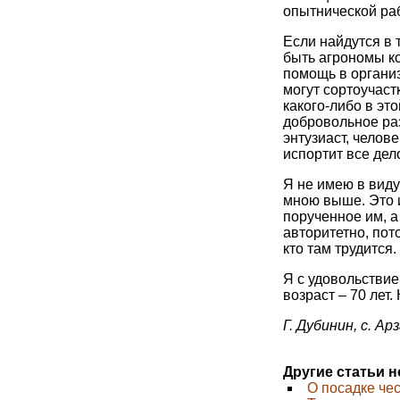
опытнической ра
Если найдутся в 
быть агрономы к
помощь в организ
могут сортоучас
какого-либо в эт
добровольное ра
энтузиаст, челов
испортит все дел
Я не имею в вид
мною выше. Это 
порученное им, а
авторитетно, пот
кто там трудится.
Я с удовольствие
возраст – 70 лет.
Г. Дубинин, с. А
Другие статьи 
О посадке че