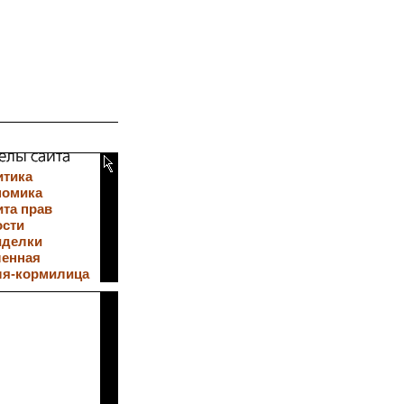
итика
номика
та прав
ости
иделки
ленная
ля-кормилица