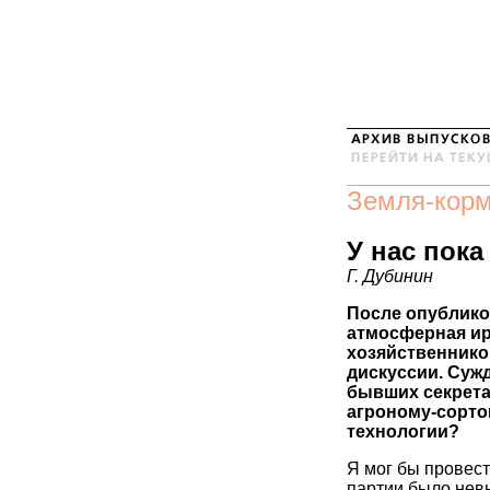
Земля-кор
У нас пока
Г. Дубинин
После опублико
атмосферная ир
хозяйственнико
дискуссии. Суж
бывших секрета
агроному-сорто
технологии?
Я мог бы провест
партии было невы