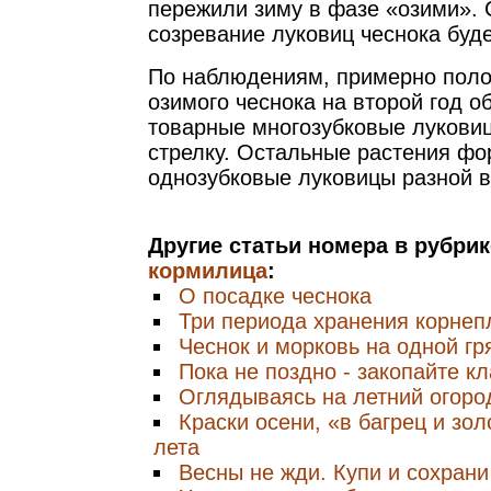
пережили зиму в фазе «озими». 
созревание луковиц чеснока буд
По наблюдениям, примерно поло
озимого чеснока на второй год 
товарные многозубковые лукови
стрелку. Остальные растения ф
однозубковые луковицы разной 
Другие статьи номера в рубри
кормилица
:
О посадке чеснока
Три периода хранения корнеп
Чеснок и морковь на одной гр
Пока не поздно - закопайте к
Оглядываясь на летний огоро
Краски осени, «в багрец и зо
лета
Весны не жди. Купи и сохрани