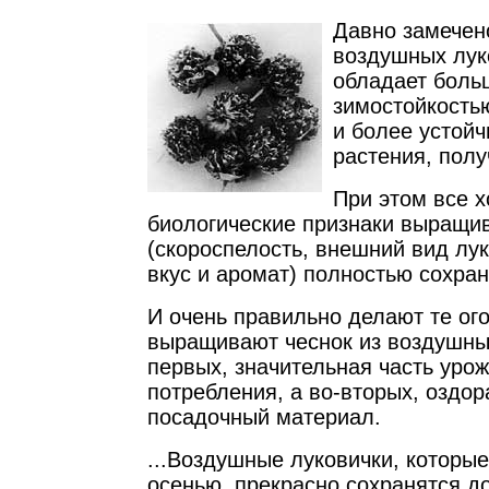
Давно замечено
воздушных лук
обладает боль
зимостойкость
и более устойч
растения, полу
При этом все 
биологические признаки выращи
(скороспелость, внешний вид лук
вкус и аромат) полностью сохра
И очень правильно делают те ог
выращивают чеснок из воздушных
первых, значительная часть уро
потребления, а во-вторых, оздо
посадочный материал.
...Воздушные луковички, которы
осенью, прекрасно сохранятся д