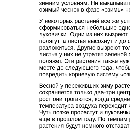
зимним условиям. Ни выкапывать
озимый чеснок в фазе «озимь» н
У некоторых растений все же ус
сформироваться небольшие одн
луковички. Одни из них вызреют
полягут, а листья высохнут и до
разложиться. Другие вызреют то
листья у них не утратят зеленой 
поляжет. Эти растения также нуж
месте до следующего года, чтоб
повредить корневую систему «оз
Весной у переживших зиму раст
сохраняется только два-три цент
рост они трогаются, когда средн
температура воздуха переходит ч
Чуть позже прорастут и лукович
еще в прошлом году. По темпам 
растения будут немного отстават