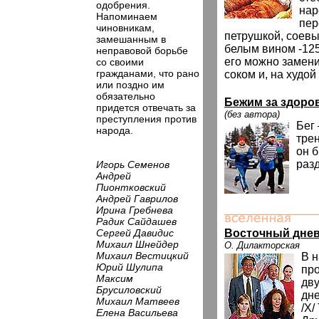
одобрения.
нар
Напоминаем
пер
чиновникам,
петрушкой, соевы
замешанным в
белым вином -125
неправовой борьбе
его можно замен
со своими
гражданами, что рано
соком и, на худой
или поздно им
обязательно
Бежим за здоро
придется отвечать за
(без автора)
преступления против
Бег
народа.
трен
он 
раз
Игорь Семенов
Андрей
Пионтковский
Андрей Гаврилов
Ирина Гребнева
Радик Сайдашев
Сергей Давидис
Восточный дневн
Михаил Шнейдер
О. Дилакторская
Михаил Вестицкий
В н
Юрий Шулипа
пр
Максим
дву
Брусиловский
дне
Михаил Матвеев
/X/
Елена Васильева