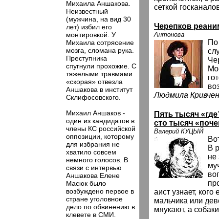
Михаила Аншакова.
сеткой госканалов
Неизвестный
(мужчина, на вид 30
Черепков реан
лет) избил его
монтировкой. У
Антонова
По
Михаила сотрясение
мозга, сломана рука.
сл
Преступника
Че
спугнули прохожие. С
Мо
тяжелыми травмами
го
«скорая» отвезла
во
Аншакова в институт
Людмила Кривченк
Склифосовского.
Михаил Аншаков -
Пять тысяч «где
один из кандидатов в
сто тысяч «поч
члены КС российской
Валерий КУЦЫЙ
оппозиции, которому
Во
для избрания не
В 
хватило совсем
не
немного голосов. В
му
связи с интервью
во
Аншакова Елене
пр
Масюк было
возбуждено первое в
аист узнает, кого
стране уголовное
мальчика или дев
дело по обвинению в
мяукают, а собаки
клевете в СМИ.