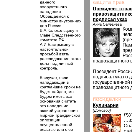
данного
вооруженного
Президент стра
нападения.
правозащитнико
Обращаемся к
подписал указ
министру внутренних
Анна Селезнева
дел России
Ком
В.А.Колокольцеву и
чел
главе Следственного
(пр
комитета РФ
А.И.Бастрыкину с
Пам
настоятельной
пре
просьбой взять
Рос
расследование этого
правозащитного 
дела под личный
контроль.
Президент Росси
подписал указ о 
В случае, если
государственной
нападающий в
кратчайшие сроки не
правозащитного 
будет найден, мы
будем иметь все
основания считать
Кулинария
это нападение
акцией устрашения
(Домовой)
РУ
мирной гражданской
оппозиции,
…из
осуществленной
Сна
властью или с ее
сте