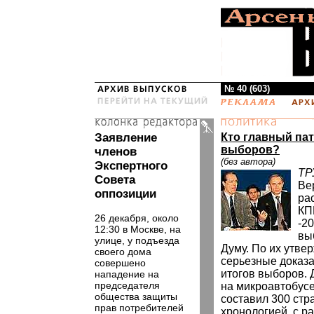
№ 40 (603)
Заявление
Кто главный па
выборов?
членов
(без автора)
Экспертного
ТР
Совета
Ве
оппозиции
ра
КП
26 декабря, около
-2
12:30 в Москве, на
вы
улице, у подъезда
Думу. По их утве
своего дома
серьезные доказ
совершено
итогов выборов. 
нападение на
председателя
на микроавтобусе 
общества защиты
составил 300 стр
прав потребителей
хронологией, с р