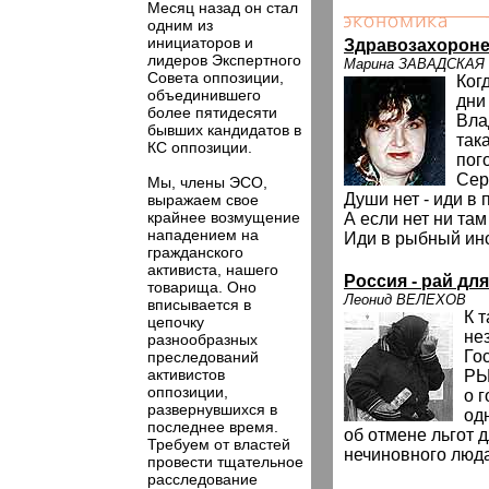
Месяц назад он стал
одним из
инициаторов и
Здравозахорон
лидеров Экспертного
Марина ЗАВАДСКАЯ
Совета оппозиции,
Ког
объединившего
дни
более пятидесяти
Вла
бывших кандидатов в
так
КС оппозиции.
пог
Сер
Мы, члены ЭСО,
Души нет - иди в 
выражаем свое
крайнее возмущение
А если нет ни там 
нападением на
Иди в рыбный инс
гражданского
активиста, нашего
Россия - рай дл
товарища. Оно
Леонид ВЕЛЕХОВ
вписывается в
К 
цепочку
не
разнообразных
Го
преследований
активистов
РЫ
оппозиции,
о 
развернувшихся в
од
последнее время.
об отмене льгот д
Требуем от властей
нечиновного люда
провести тщательное
расследование