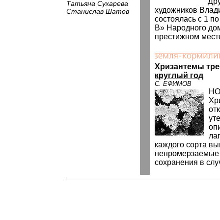
Др
Татьяна Сухарева
художников Влад
Станислав Шатов
состоялась с 1 по
В» Народного до
престижном месте
Хризантемы тре
круглый год
С. ЕФИМОВ
НО
Хр
от
ут
оп
ла
каждого сорта вы
непромерзаемые 
сохранения в слу