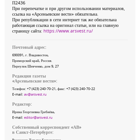
П2436
При перепечатке и при другом использовании материалов,
ссылка на «Арсеньевские вести» обязательна.
При републикации в сети интернет так же обязательна
работающая ссылка на оригинал статьи, или на главную
страницу сайта:
https://www.arsvest.ru/
Почтовый адрес:
690091
, г.
Владивосток
,
Приморский край
,
Россия
.
Переулок Шевченко
, дом 9, 27
Редакция газеты
«
Арсеньевские вести
»:
Телефон:
+7 (423) 240-70-21
, факс:
+7 (423) 240-70-22
E-mail:
av@arsvest.ru
Редактор:
Ирина Георгиевна Гребнёва,
E-mail:
editor@arsvest.ru
Собственный корреспондент «АВ»
в Санкт-Петербурге:
Романенко Татьяна Гаврииловна,