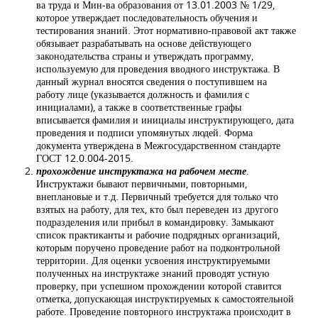
ва труда и Мин-ва образования от 13.01.2003 № 1/29,
которое утверждает последовательность обучения и
тестирования знаний. Этот нормативно-правовой акт также
обязывает разрабатывать на основе действующего
законодательства страны и утверждать программу,
используемую для проведения вводного инструктажа. В
данный журнал вносятся сведения ο поступившем на
работу лице (указывается должность и фамилия с
инициалами), а также в соответственные графы
вписывается фамилия и инициалы инструктирующего, дата
проведения и подписи упомянутых людей. Форма
документа утверждена в Межгосударственном стандарте
ГОСТ 12.0.004-2015.
прохождение инструктажа на рабочем месте
.
Инструктажи бывают первичными, повторными,
внеплановые и т.д. Первичный требуется для только что
взятых на работу, для тех, кто был переведен из другого
подразделения или прибыл в командировку. Замыкают
список практиканты и рабочие подрядных организаций,
которым поручено проведение работ на подконтрольной
территории. Для оценки усвоения инструктируемыми
полученных на инструктаже знаний проводят устную
проверку, при успешном прохождении которой ставится
отметка, допускающая инструктируемых к самостоятельной
работе. Проведение повторного инструктажа происходит в