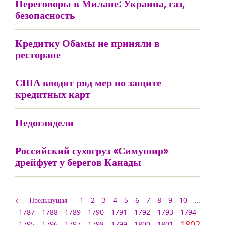
Переговоры в Милане: Украина, газ,
безопасность
Кредитку Обамы не приняли в
ресторане
США вводят ряд мер по защите
кредитных карт
Недоглядели
Российский сухогруз «Симушир»
дрейфует у берегов Канады
Предыдущая
1
2
3
4
5
6
7
8
9
10
...
1787
1788
1789
1790
1791
1792
1793
1794
1802
1795
1796
1797
1798
1799
1800
1801