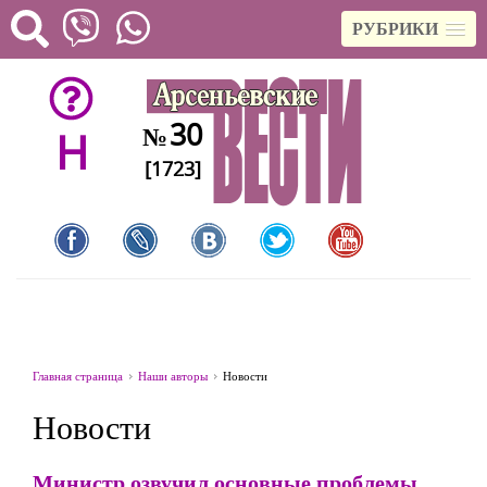
РУБРИКИ
30
№
H
[1723]
Главная страница
Наши авторы
Новости
Новости
Министр озвучил основные проблемы