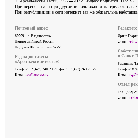
© Арсеньевские вести, 1992—2022. Индекс подписки: П2436
При перепечатке и при другом использовании материалов, ссылка
При републикации в сети интернет так же обязательна работающа
Почтовый адрес:
Редактор:
690091
, г.
Владивосток
,
Ирина Георги
Приморский край
,
Россия
.
E-mail:
edito
Переулок Шевченко
, дом 9, 27
Собственн
в Санкт-П
Редакция газеты
«
Арсеньевские вести
»:
Романенко Та
Телефон:
+7 (423) 240-70-21
, факс:
+7 (423) 240-70-22
Телефон: 8-9
E-mail:
av@arsvest.ru
E-mail:
rtg@
Отдел ре
Тел.: (423) 2
E-mail:
rekla