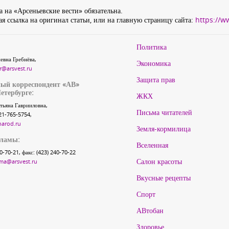
 на «Арсеньевские вести» обязательна.
я ссылка на оригинал статьи, или на главную страницу сайта:
https://w
Политика
евна Гребнёва,
Экономика
r@arsvest.ru
Защита прав
ый корреспондент «АВ»
етербурге:
ЖКХ
тьяна Гаврииловна,
Письма читателей
21-765-5754,
narod.ru
Земля-кормилица
кламы:
Вселенная
40-70-21, факс: (423) 240-70-22
Салон красоты
ma@arsvest.ru
Вкусные рецепты
Спорт
АВтобан
Здоровье