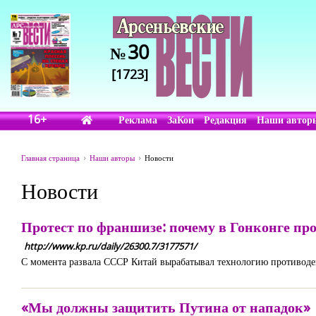
30
№
[1723]
16+
Реклама
ЗаКон
Редакция
Наши автор
Главная страница
Наши авторы
Новости
Новости
Протест по франшизе: почему в Гонконге п
http://www.kp.ru/daily/26300.7/3177571/
С момента развала СССР Китай вырабатывал технологию противод
«Мы должны защитить Путина от нападок»