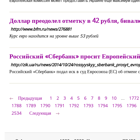
Европейская комиссия может предоставить Украине еще максимум один 
Доллар преодолел отметку в 42 рубля, бивал
http://www.bfm.ru/news/276881
Курс евро находится на уровне выше 53 рублей
Российский «Сбербанк» просит Европейский
http://zik.ua/ru/news/2014/10/24/rossyyskyy_sberbank_prosyt_ev
Российский «Сбербанк» подал иск в суд Евросоюза (ЕС) об отмене 
Предыдущая
1
2
3
4
5
6
7
8
9
10
...
1772
1788
1789
1790
1791
1792
1793
1794
1795
1796
2534
Следующая