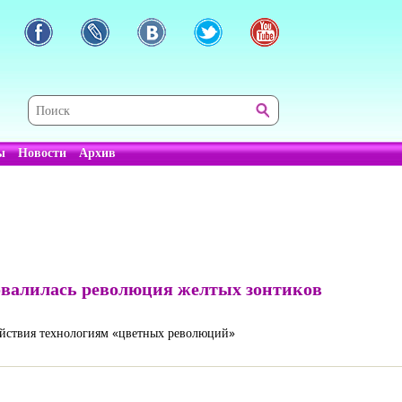
ы
Новости
Архив
ровалилась революция желтых зонтиков
ействия технологиям «цветных революций»