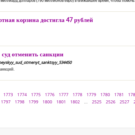
миллиард долларов (790 миллионов евро) в ближайшее время, чтобы помочь К
ютная корзина достигла 47 рублей
 суд отменить санкции
ropeyskyy_sud_otmenyt_sanktsyy_534450
санкций.
1773
1774
1775
1776
1777
1778
1779
1780
1781
17
1797
1798
1799
1800
1801
1802
...
2525
2526
2527