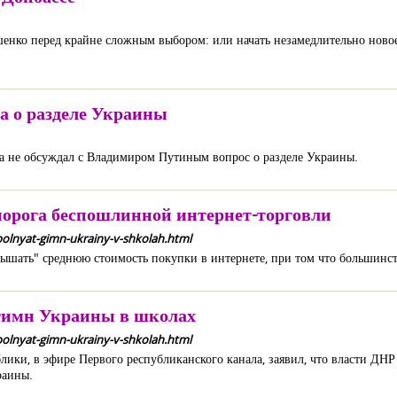
шенко перед крайне сложным выбором: или начать незамедлительно ново
а о разделе Украины
а не обсуждал с Владимиром Путиным вопрос о разделе Украины.
орога беспошлинной интернет-торговли
spolnyat-gimn-ukrainy-v-shkolah.html
шать" среднюю стоимость покупки в интернете, при том что большинств
гимн Украины в школах
spolnyat-gimn-ukrainy-v-shkolah.html
ики, в эфире Первого республиканского канала, заявил, что власти ДНР
раины.