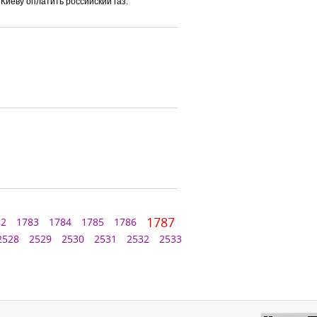
иеву оплатить российский газ.
1787
82
1783
1784
1785
1786
2528
2529
2530
2531
2532
2533