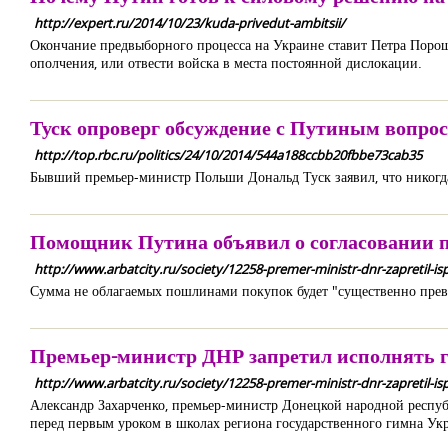
http://expert.ru/2014/10/23/kuda-privedut-ambitsii/
Окончание предвыборного процесса на Украине ставит Петра Поро
ополчения, или отвести войска в места постоянной дислокации.
Туск опроверг обсуждение с Путиным вопрос
http://top.rbc.ru/politics/24/10/2014/544a188ccbb20fbbe73cab35
Бывший премьер-министр Польши Дональд Туск заявил, что никогд
Помощник Путина объявил о согласовании п
http://www.arbatcity.ru/society/12258-premer-ministr-dnr-zapretil-i
Сумма не облагаемых пошлинами покупок будет "существенно превы
Премьер-министр ДНР запретил исполнять 
http://www.arbatcity.ru/society/12258-premer-ministr-dnr-zapretil-i
Александр Захарченко, премьер-министр Донецкой народной республ
перед первым уроком в школах региона государственного гимна Ук