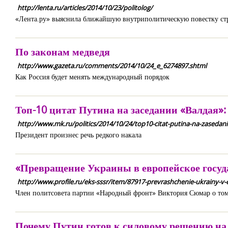
http://lenta.ru/articles/2014/10/23/politolog/
«Лента.ру» выяснила ближайшую внутриполитическую повестку ст
По законам медведя
http://www.gazeta.ru/comments/2014/10/24_e_6274897.shtml
Как Россия будет менять международный порядок
Топ-10 цитат Путина на заседании «Валдая»
http://www.mk.ru/politics/2014/10/24/top10-citat-putina-na-zaseda
Президент произнес речь редкого накала
«Превращение Украины в европейское госуда
http://www.profile.ru/eks-sssr/item/87917-prevrashchenie-ukrainy-v
Член политсовета партии «Народный фронт» Виктория Сюмар о том,
Почему Путин готов к силовому решению на