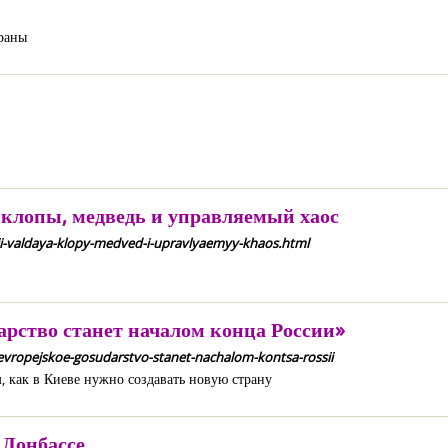
раны
: клопы, медведь и управляемый хаос
nii-valdaya-klopy-medved-i-upravlyaemyy-khaos.html
рство станет началом конца России»
-evropejskoe-gosudarstvo-stanet-nachalom-kontsa-rossii
 как в Киеве нужно создавать новую страну
 Донбассе