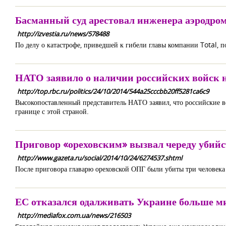
Басманный суд арестовал инженера аэродро
http://izvestia.ru/news/578488
По делу о катастрофе, приведшей к гибели главы компании Total, п
НАТО заявило о наличии российских войск 
http://top.rbc.ru/politics/24/10/2014/544a25cccbb20ff5281ca6c9
Высокопоставленный представитель НАТО заявил, что российские в
границе с этой страной.
Приговор «ореховским» вызвал череду убийс
http://www.gazeta.ru/social/2014/10/24/6274537.shtml
После приговора главарю ореховской ОПГ были убиты три человека
ЕС отказался одалживать Украине больше м
http://mediafox.com.ua/news/216503