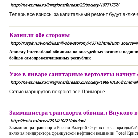
http://news.mail.ru/inregions/fareast/25/society/19771757/
Теперь все взносы за капитальный ремонт будут включ
Казнили обе стороны
http://rusplt.ru/world/kaznili-obe-storonyi-13718.html?utm_sou
Amnesty International обвинила во внесудебных казнях и подчи
бойцов самопровозглашенных республик
Уже в январе санитарные вертолеты начнут
http://news.mail.ru/inregions/fareast/25/society/19891013/?frommail
Сетью маршрутов покроют всё Приморье
Замминистра транспорта обвинил Внуково в
http://lenta.ru/news/2014/10/21/okulov/
Замминистра транспорта России Валерий Окулов назвал «раздолбайст
включая гендиректора французской нефтяной компании Total Крис