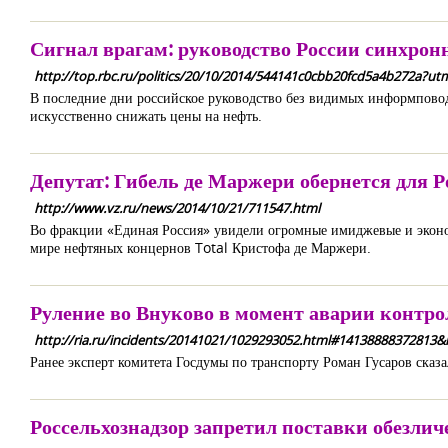
Сигнал врагам: руководство России синхро
http://top.rbc.ru/politics/20/10/2014/544141c0cbb20fcd5a4b27
В последние дни российское руководство без видимых информповод
искусственно снижать цены на нефть.
Депутат: Гибель де Маржери обернется для
http://www.vz.ru/news/2014/10/21/711547.html
Во фракции «Единая Россия» увидели огромные имиджевые и эконом
мире нефтяных концернов Total Кристофа де Маржери.
Руление во Внуково в момент аварии контро
http://ria.ru/incidents/20141021/1029293052.html#14138888372813&
Ранее эксперт комитета Госдумы по транспорту Роман Гусаров сказа
Россельхознадзор запретил поставки обезли