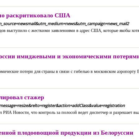
нно раскритиковало США
2a?utm_source=newsmail&utm_medium=news&utm_campaign=news_mail2
ов выступило с жесткими заявлениями в адрес США, которые якобы хотя
 России имиджевыми и экономическими потерям
ические потери для страны в связи с гибелью в московском аэропорту 
лировал стажер
message=resize&relto=register&action=addClass&value=registration
л РИА Новости, что контроль за полосой ведет диспетчер и разрешает вы
ченной плодоовощной продукции из Белоруссии