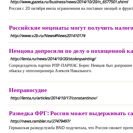
http://www.gazeta.ru/business/news/2014/10/20/n_6577501.shtml
Россия с 20 октября ввела ограничения на поставки овощей и фрукт
Российские меценаты могут получить налог
http://www.v2b.ru/News#News201410174
Немцова допросили по делу о похищенной к
http://lenta.ru/news/2014/10/20/stolenpainting/
Сопредседатель партии РПР-ПАРНАС Борис Немцов был допрошен в 
обыска у оппозиционера Алексея Навального.
Неправосудие
http://lenta.ru/articles/2014/10/17/constantinov/
Разведка ФРГ: Россия может выдерживать с
http://news.rambler.ru/27479497/
Германская разведслужба BND подсчитала, что Россия сможет прот