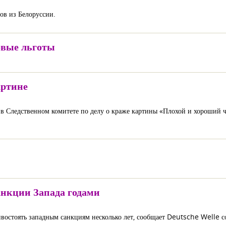
ов из Белоруссии.
овые льготы
артине
Следственном комитете по делу о краже картины «Плохой и хороший че
анкции Запада годами
ивостоять западным санкциям несколько лет, сообщает Deutsche Welle 