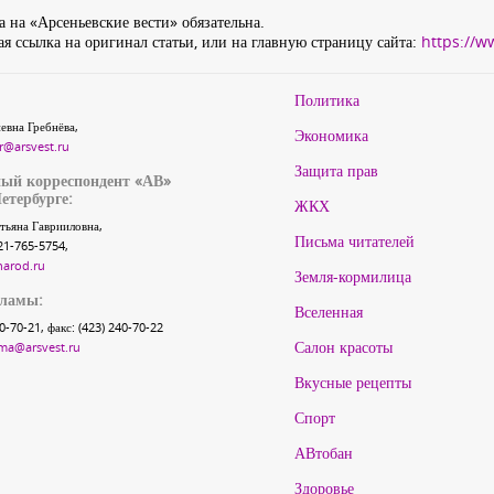
 на «Арсеньевские вести» обязательна.
я ссылка на оригинал статьи, или на главную страницу сайта:
https://w
Политика
евна Гребнёва,
Экономика
r@arsvest.ru
Защита прав
ый корреспондент «АВ»
етербурге:
ЖКХ
тьяна Гаврииловна,
Письма читателей
21-765-5754,
narod.ru
Земля-кормилица
кламы:
Вселенная
40-70-21, факс: (423) 240-70-22
Салон красоты
ma@arsvest.ru
Вкусные рецепты
Спорт
АВтобан
Здоровье