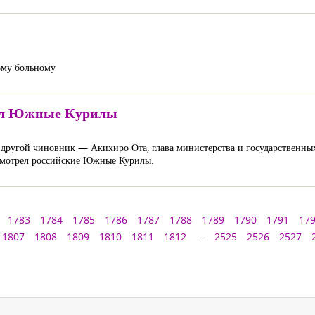
ому больному
вал Южные Курилы
другой чиновник — Акихиро Ота, глава министерства и государственных
 осмотрел российские Южные Курилы.
1783
1784
1785
1786
1787
1788
1789
1790
1791
17
1807
1808
1809
1810
1811
1812
...
2525
2526
2527