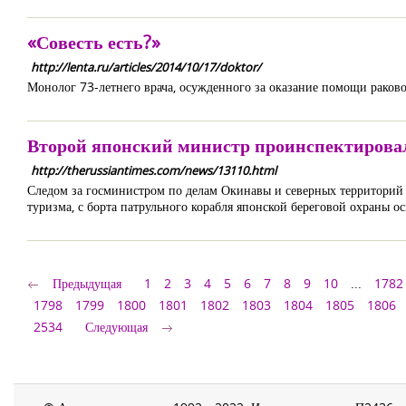
«Совесть есть?»
http://lenta.ru/articles/2014/10/17/doktor/
Монолог 73-летнего врача, осужденного за оказание помощи раков
Второй японский министр проинспектиро
http://therussiantimes.com/news/13110.html
Следом за госминистром по делам Окинавы и северных территорий 
туризма, с борта патрульного корабля японской береговой охраны
Предыдущая
1
2
3
4
5
6
7
8
9
10
...
1782
1798
1799
1800
1801
1802
1803
1804
1805
1806
2534
Следующая