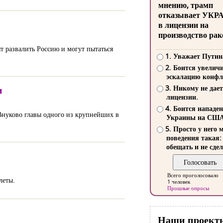
мнению, трамп
отказывает УКР
в лицензии на
производство рак
т развалить Россию и могут пытаться
1. Уважает Путин
2. Боится увелич
эскалацию конфл
и
3. Никому не дает
лицензии.
4. Боится нападе
Внуково главы одного из крупнейших в
Украины на СШ
5. Просто у него 
поведения такая:
обещать и не сдел
Всего проголосовало
леты.
1 человек
Прошлые опросы
Наши проект