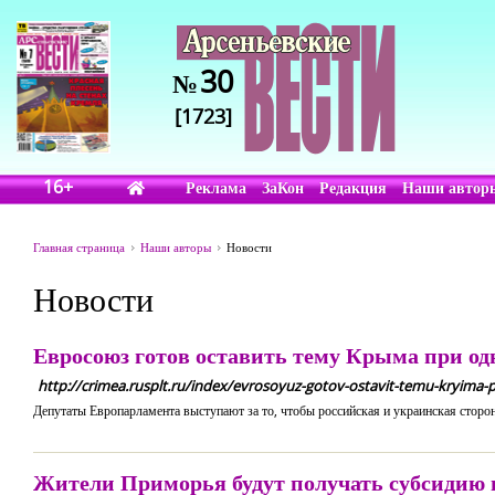
30
№
[1723]
16+
Реклама
ЗаКон
Редакция
Наши автор
Главная страница
Наши авторы
Новости
Новости
Евросоюз готов оставить тему Крыма при од
http://crimea.rusplt.ru/index/evrosoyuz-gotov-ostavit-temu-kry
Депутаты Европарламента выступают за то, чтобы российская и украинская сторо
Жители Приморья будут получать субсидию 