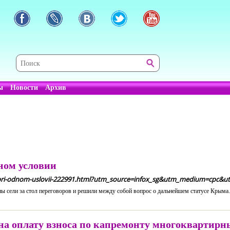
ы
Новости
Архив
ном условии
ima-pri-odnom-uslovii-222991.html?utm_source=infox_sg&utm_medium=cpc
ны сели за стол переговоров и решили между собой вопрос о дальнейшем статусе Крыма.
на оплату взноса по капремонту многоквартирн