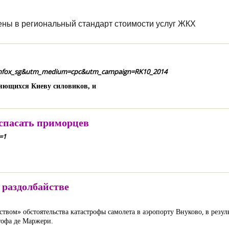
ены в региональный стандарт стоимости услуг ЖКХ
rce=infox_sg&utm_medium=cpc&utm_campaign=RK10_2014
няющихся Киеву силовиков, и
 спасать приморцев
=1
 раздолбайстве
вом» обстоятельства катастрофы самолета в аэропорту Внуково, в резуль
тофа де Маржери.