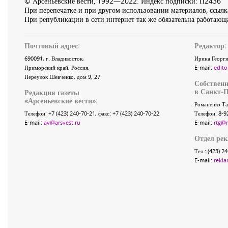
© Арсеньевские вести, 1992—2022. Индекс подписки: П2436
При перепечатке и при другом использовании материалов, ссылка
При републикации в сети интернет так же обязательна работающа
Почтовый адрес:
Редактор:
690091
, г.
Владивосток
,
Ирина Георги
Приморский край
,
Россия
.
E-mail:
edito
Переулок Шевченко
, дом 9, 27
Собственн
в Санкт-П
Редакция газеты
«
Арсеньевские вести
»:
Романенко Та
Телефон:
+7 (423) 240-70-21
, факс:
+7 (423) 240-70-22
Телефон: 8-9
E-mail:
av@arsvest.ru
E-mail:
rtg@
Отдел ре
Тел.: (423) 2
E-mail:
rekla