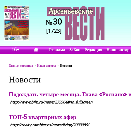
30
№
[1723]
16+
Реклама
ЗаКон
Редакция
Наши автор
Главная страница
Наши авторы
Новости
Новости
Подождать четыре месяца. Глава «Роснано» 
http://www.bfm.ru/news/275964#no_fullscreen
ТОП-5 квартирных афер
http://realty.rambler.ru/news/living/2033986/