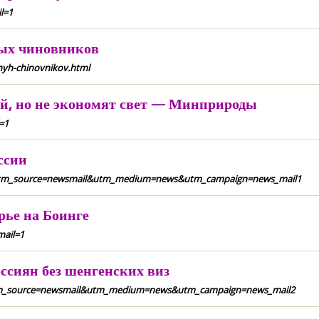
l=1
ых чиновников
nnyh-chinovnikov.html
ей, но не экономят свет — Минприроды
=1
ссии
74?utm_source=newsmail&utm_medium=news&utm_campaign=news_mail1
рье на Боинге
mail=1
оссиян без шенгенских виз
f?utm_source=newsmail&utm_medium=news&utm_campaign=news_mail2