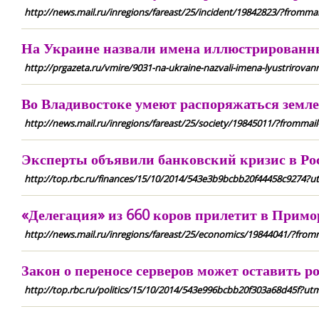
http://news.mail.ru/inregions/fareast/25/incident/19842823/?frommai
На Украине назвали имена иллюстрированн
http://prgazeta.ru/vmire/9031-na-ukraine-nazvali-imena-lyustrirova
Во Владивостоке умеют распоряжаться земл
http://news.mail.ru/inregions/fareast/25/society/19845011/?frommail
Эксперты объявили банковский кризис в Ро
http://top.rbc.ru/finances/15/10/2014/543e3b9bcbb20f44458c92
«Делегация» из 660 коров прилетит в Примо
http://news.mail.ru/inregions/fareast/25/economics/19844041/?from
Закон о переносе серверов может оставить р
http://top.rbc.ru/politics/15/10/2014/543e996bcbb20f303a68d45