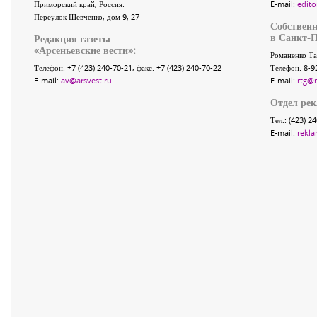
Приморский край
,
Россия
.
E-mail:
edito
Переулок Шевченко
, дом 9, 27
Собственн
в Санкт-П
Редакция газеты
«
Арсеньевские вести
»:
Романенко Та
Телефон:
+7 (423) 240-70-21
, факс:
+7 (423) 240-70-22
Телефон: 8-9
E-mail:
av@arsvest.ru
E-mail:
rtg@
Отдел ре
Тел.: (423) 2
E-mail:
rekla