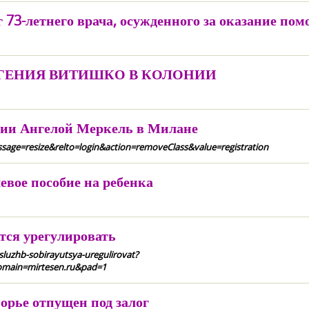
г 73-летнего врача, осужденного за оказание п
ГЕНИЯ ВИТИШКО В КОЛОНИИ
нии Ангелой Меркель в Милане
sage=resize&relto=login&action=removeClass&value=registration
евое пособие на ребенка
тся урегулировать
sluzhb-sobirayutsya-uregulirovat?
main=mirtesen.ru&pad=1
орье отпущен под залог