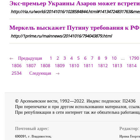
Экс-премьер Украины Азаров может встрети
http://ria.ru/world/20141016/1028584844.html#14134724831763&mess
Меркель выскажет Путину требования к РФ 
http://1prime.ru/mainnews/20141016/794043879.html
Предыдущая
1
2
3
4
5
6
7
8
9
10
...
1790
1806
1807
1808
1809
1810
1811
1812
1813
1814
2534
Следующая
© Арсеньевские вести, 1992—2022. Индекс подписки: П2436
При перепечатке и при другом использовании материалов, ссылка
При републикации в сети интернет так же обязательна работающа
Почтовый адрес:
Редактор:
690091
, г.
Владивосток
,
Ирина Георги