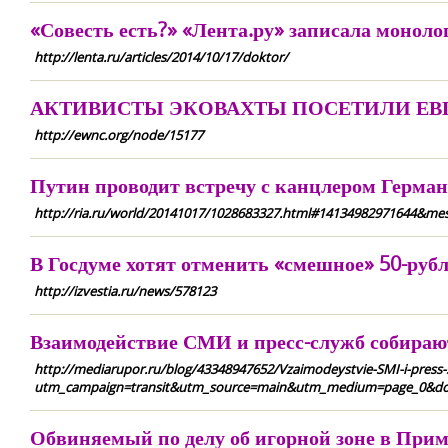
«Совесть есть?» «Лента.ру» записала моноло
http://lenta.ru/articles/2014/10/17/doktor/
АКТИВИСТЫ ЭКОВАХТЫ ПОСЕТИЛИ ЕВ
http://ewnc.org/node/15177
Путин проводит встречу с канцлером Герма
http://ria.ru/world/20141017/1028683327.html#14134982971644&mes
В Госдуме хотят отменить «смешное» 50-рубл
http://izvestia.ru/news/578123
Взаимодействие СМИ и пресс-служб собираю
http://mediarupor.ru/blog/43348947652/Vzaimodeystvie-SMI-i-press-
utm_campaign=transit&utm_source=main&utm_medium=page_0&do
Обвиняемый по делу об игорной зоне в Прим