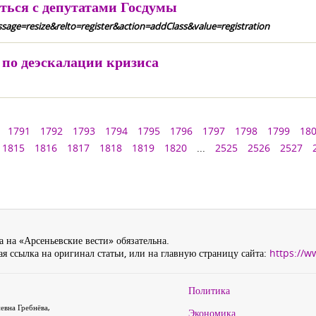
ться с депутатами Госдумы
age=resize&relto=register&action=addClass&value=registration
по деэскалации кризиса
1791
1792
1793
1794
1795
1796
1797
1798
1799
18
1815
1816
1817
1818
1819
1820
...
2525
2526
2527
 на «Арсеньевские вести» обязательна.
я ссылка на оригинал статьи, или на главную страницу сайта:
https://w
Политика
евна Гребнёва,
Экономика