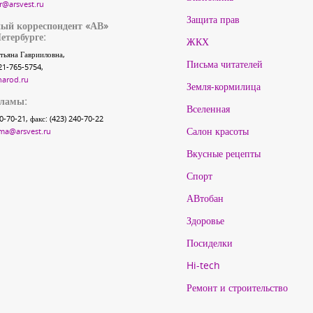
r@arsvest.ru
Защита прав
ый корреспондент «АВ»
етербурге:
ЖКХ
тьяна Гаврииловна,
Письма читателей
21-765-5754,
narod.ru
Земля-кормилица
кламы:
Вселенная
40-70-21, факс: (423) 240-70-22
Салон красоты
ma@arsvest.ru
Вкусные рецепты
Спорт
АВтобан
Здоровье
Посиделки
Hi-tech
Ремонт и строительство