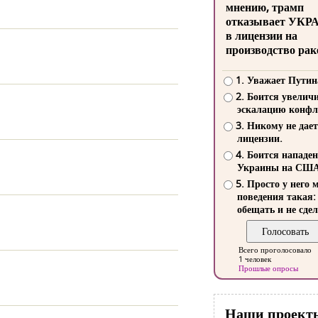
мнению, трамп
отказывает УКР
в лицензии на
производство рак
1. Уважает Путин
2. Боится увелич
эскалацию конфл
3. Никому не дает
лицензии.
4. Боится нападе
Украины на СШ
5. Просто у него 
поведения такая:
обещать и не сдел
Всего проголосовало
1 человек
Прошлые опросы
Наши проект