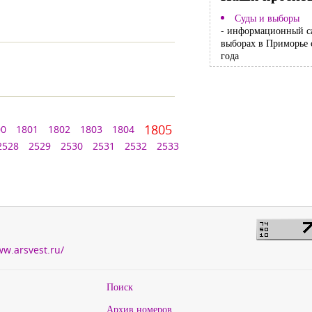
Суды и выборы
- информационный с
выборах в Приморье 
года
1805
00
1801
1802
1803
1804
2528
2529
2530
2531
2532
2533
ww.arsvest.ru/
Поиск
Архив номеров