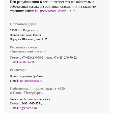
При републикации в сети интернет так же обязательна
работающая ссылка на оригинал статьи, или на главную
страницу сайта:
https://www.arsvest.ru/
Почтовый адрес:
690091
, г.
Владивосток
,
Приморский край
,
Россия
.
Переулок Шевченко
, дом 9, 27
Редакция газеты
«
Арсеньевские вести
»:
Телефон:
+7 (423) 240-70-21
, факс:
+7 (423) 240-70-22
E-mail:
av@arsvest.ru
Редактор:
Ирина Георгиевна Гребнёва,
E-mail:
editor@arsvest.ru
Собственный корреспондент «АВ»
в Санкт-Петербурге:
Романенко Татьяна Гаврииловна,
Телефон: 8-921-765-5754,
E-mail:
rtg@narod.ru