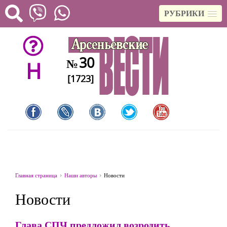
РУБРИКИ
30
№
H
[1723]
Главная страница
Наши авторы
Новости
Новости
Глава СПЧ предложил возродить