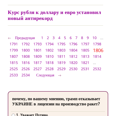
Курс рубля к доллару и евро установил
новый антирекорд
Предыдущая
1
2
3
4
5
6
7
8
9
10
...
1791
1792
1793
1794
1795
1796
1797
1798
1806
1799
1800
1801
1802
1803
1804
1805
1807
1808
1809
1810
1811
1812
1813
1814
1815
1816
1817
1818
1819
1820
1821
...
2525
2526
2527
2528
2529
2530
2531
2532
2533
2534
Следующая
почему, по вашему мнению, трамп отказывает
УКРАИНЕ в лицензии на производство ракет?
1. Уважает Путина.