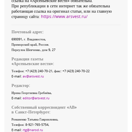
ссылка на «Арсеньевские вести» обязательна.
При републикации в сети интернет так же обязательна
работающая ссылка на оригинал статьи, или на главную
страницу сайта:
https://www.arsvest.ru/
Почтовый адрес:
690091
, г.
Владивосток
,
Приморский край
,
Россия
.
Переулок Шевченко
, дом 9, 27
Редакция газеты
«
Арсеньевские вести
»:
Телефон:
+7 (423) 240-70-21
, факс:
+7 (423) 240-70-22
E-mail:
av@arsvest.ru
Редактор:
Ирина Георгиевна Гребнёва,
E-mail:
editor@arsvest.ru
Собственный корреспондент «АВ»
в Санкт-Петербурге:
Романенко Татьяна Гаврииловна,
Телефон: 8-921-765-5754,
E-mail:
rtg@narod.ru