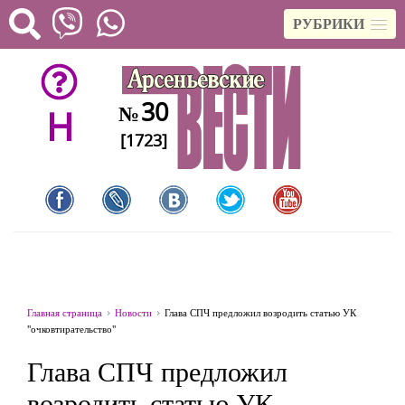
РУБРИКИ
30
№
H
[1723]
Главная страница
Новости
Глава СПЧ предложил возродить статью УК
"очковтирательство"
Глава СПЧ предложил
возродить статью УК