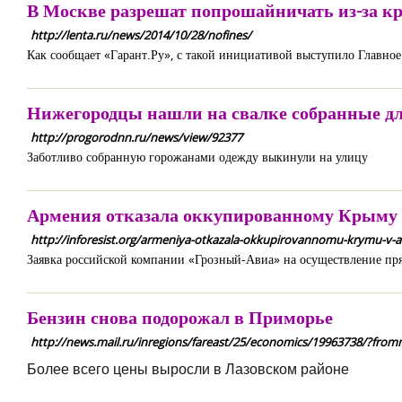
В Москве разрешат попрошайничать из-за к
http://lenta.ru/news/2014/10/28/nofines/
Как сообщает «Гарант.Ру», с такой инициативой выступило Главно
Нижегородцы нашли на свалке собранные д
http://progorodnn.ru/news/view/92377
Заботливо собранную горожанами одежду выкинули на улицу
Армения отказала оккупированному Крыму
http://inforesist.org/armeniya-otkazala-okkupirovannomu-krymu-v-
Заявка российской компании «Грозный-Авиа» на осуществление пр
Бензин снова подорожал в Приморье
http://news.mail.ru/inregions/fareast/25/economics/19963738/?from
Более всего цены выросли в Лазовском районе