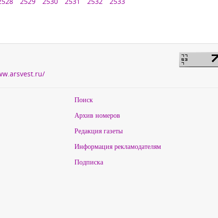
2528
2529
2530
2531
2532
2533
ww.arsvest.ru/
Поиск
Архив номеров
Редакция газеты
Информация рекламодателям
Подписка