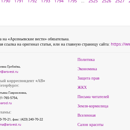
1790
1791
1792
1793
1794
1795
...
2525
2526
2527
 на «Арсеньевские вести» обязательна.
я ссылка на оригинал статьи, или на главную страницу сайта:
https://w
Политика
евна Гребнёва,
Экономика
r@arsvest.ru
Защита прав
ый корреспондент «АВ»
етербурге:
ЖКХ
тьяна Гаврииловна,
Письма читателей
21-765-5754,
narod.ru
Земля-кормилица
кламы:
Вселенная
40-70-21, факс: (423) 240-70-22
Салон красоты
ma@arsvest.ru