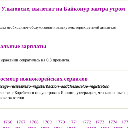
Ульновске, вылетит на Байконур завтра утром
ошел необходимое обслуживание и замену некоторых деталей двигателя
реальные зарплаты
 выражении сократилась на 0,3 процента.
росмотр южнокорейских сериалов
age=resize&relto=register&action=addClass&value=registration
ях с Корейского полуострова в Японии, утверждает, что казненные пр
кже за взятки.
1766
1767
1768
1769
1770
1771
1772
1773
1774
17