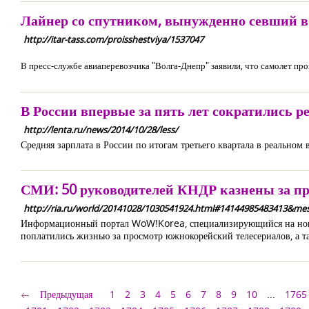
Лайнер со спутником, вынужденно севший в 
http://itar-tass.com/proisshestviya/1537047
В пресс-службе авиаперевозчика "Волга-Днепр" заявили, что самолет пр
В России впервые за пять лет сократились 
http://lenta.ru/news/2014/10/28/less/
Средняя зарплата в России по итогам третьего квартала в реальном
СМИ: 50 руководителей КНДР казнены за п
http://ria.ru/world/20141028/1030541924.html#14144985483413&mess
Информационный портал WoW!Korea, специализирующийся на новост
поплатились жизнью за просмотр южнокорейский телесериалов, а та
Предыдущая
1
2
3
4
5
6
7
8
9
10
...
1765