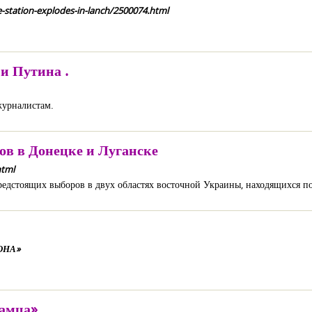
e-station-explodes-in-lanch/2500074.html
и Путина .
журналистам.
ов в Донецке и Луганске
html
предстоящих выборов в двух областях восточной Украины, находящихся по
КОНА»
самца»