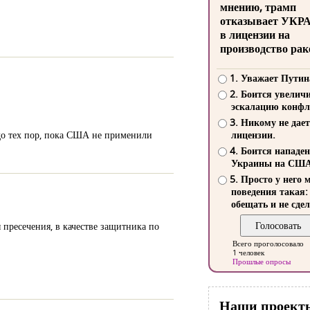
мнению, трамп
отказывает УКР
в лицензии на
производство рак
1. Уважает Путин
2. Боится увелич
эскалацию конфл
3. Никому не дает
до тех пор, пока США не применили
лицензии.
4. Боится нападе
Украины на СШ
5. Просто у него 
поведения такая:
обещать и не сдел
 пресечения, в качестве защитника по
Всего проголосовало
1 человек
Прошлые опросы
Наши проект