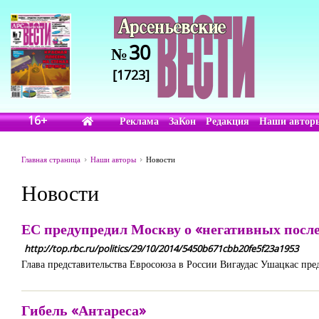
30
№
[1723]
16+
Реклама
ЗаКон
Редакция
Наши автор
Главная страница
Наши авторы
Новости
Новости
ЕС предупредил Москву о «негативных посл
http://top.rbc.ru/politics/29/10/2014/5450b671cbb20fe5f23a1953
Глава представительства Евросоюза в России Вигаудас Ушацкас пре
Гибель «Антареса»