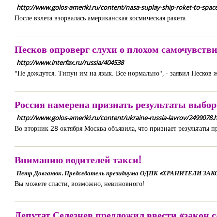
http://www.golos-ameriki.ru/content/nasa-suplay-ship-roket-to-spac
После взлета взорвалась американская космическая ракета
Песков опроверг слухи о плохом самочувстви
http://www.interfax.ru/russia/404538
"Не дождутся. Типун им на язык. Все нормально", - заявил Песков 
Россия намерена признать результаты выбор
http://www.golos-ameriki.ru/content/ukraine-russia-lavrov/2499078.
Во вторник 28 октября Москва объявила, что признает результаты 
Вниманию водителей такси!
Петр Довганюк. Председатель президиума ОДПК «ХРАНИТЕЛИ ЗА
Вы можете спасти, возможно, невиновного!
Депутат Селезнев предложил ввести «закон 