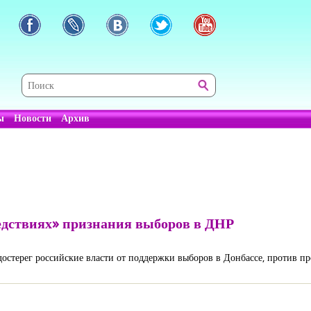
ы
Новости
Архив
едствиях» признания выборов в ДНР
достерег российские власти от поддержки выборов в Донбассе, против п