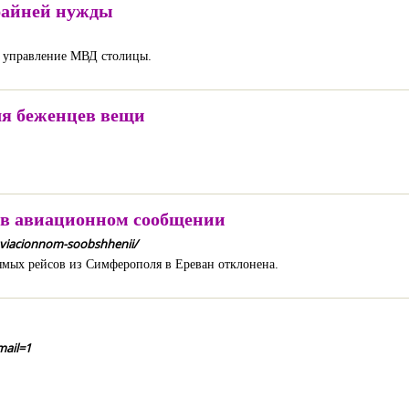
райней нужды
е управление МВД столицы.
ля беженцев вещи
 в авиационном сообщении
aviacionnom-soobshhenii/
ямых рейсов из Симферополя в Ереван отклонена.
mail=1