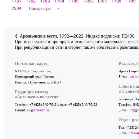
1781
1782
1783
1784
1785
1786
1787
1788
1789
2534
Следующая
© Арсеньевские вести, 1992—2022. Индекс подписки: П2436
При перепечатке и при другом использовании материалов, ссылка
При републикации в сети интернет так же обязательна работающа
Почтовый адрес:
Редактор:
690091
, г.
Владивосток
,
Ирина Георги
Приморский край
,
Россия
.
E-mail:
edito
Переулок Шевченко
, дом 9, 27
Собственн
в Санкт-П
Редакция газеты
«
Арсеньевские вести
»:
Романенко Та
Телефон:
+7 (423) 240-70-21
, факс:
+7 (423) 240-70-22
Телефон: 8-9
E-mail:
av@arsvest.ru
E-mail:
rtg@
Отдел ре
Тел.: (423) 2
E-mail:
rekla