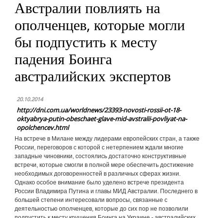
Австралии повлиять на
ополченцев, которые могли
бы подпустить к месту
падения Боинга
австралийских экспертов
20.10.2014
http://dni.com.ua/worldnews/23393-novosti-rossii-ot-18-
oktyabrya-putin-obeschaet-glave-mid-avstralii-povliyat-na-
opolchencev.html
На встрече в Милане между лидерами европейских стран, а также
России, переговоров с которой с нетерпением ждали многие
западные чиновники, состоялись достаточно конструктивные
встречи, которые смогли в полной мере обеспечить достижение
необходимых договоренностей в различных сферах жизни.
Однако особое внимание было уделено встрече президента
России Владимира Путина и главы МИД Австралии. Последнего в
большей степени интересовали вопросы, связанные с
деятельностью ополченцев, которые до сих пор не позволили
подпустить к месту крушения Боинга на Украине - австралийских