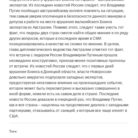
экспертов. Из последних новостей России следует, что Владимир
Путин пообещал австралийскому коллеге повлиять на ситуацию,
тем самым уверив ополченцев в безопасности данного манерва и
допуска к работе на месте крушения малазийского Боинга
экспертов из Австралии. Помимо этого, следует также учесть тот
факт, что лидеры двух стран смогли найти общее мнение и по ряду
других вопросов, которые в последнее время в СМИ
позиционировались в качестве не схожих по мнению. В целом,
глава дипломатического ведомства Австралии отметил тот факт,
что встреча с лидером России Владимиром Путиным прошла
неожиданно конструктивно, признав менее позитивные прогнозы
от встречи. Из новостей России следует, что с первых дней
крушения Боинга в Донецкой области, власти Новороссии
довольно аккуратно подпускали западных экспертов,
предостерегая негативное влияние на произошедшее событие,
которое может быть пересмотрено и высказано совершенно в
иной форме, нежели есть на самом деле в стране. Последние
новости России доказали в очередной раз, что Владимир Путин,
как и вся страна – нацелены на продолжение диалога с западными
партнерами, отказываясь от санкций, к которым все чаще клонят в
США.
Теги: