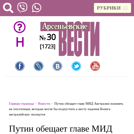
РУБРИКИ
30
№
H
[1723]
Главная страница
Новости
Путин обещает главе МИД Австралии повлиять
на ополченцев, которые могли бы подпустить к месту падения Боинга
австралийских экспертов
Путин обещает главе МИД