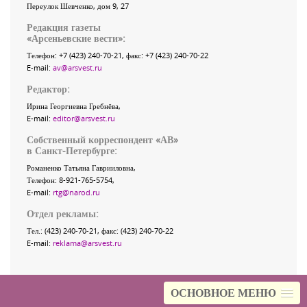
Переулок Шевченко
, дом 9, 27
Редакция газеты
«
Арсеньевские вести
»:
Телефон:
+7 (423) 240-70-21
, факс:
+7 (423) 240-70-22
E-mail:
av@arsvest.ru
Редактор:
Ирина Георгиевна Гребнёва,
E-mail:
editor@arsvest.ru
Собственный корреспондент «АВ»
в Санкт-Петербурге:
Романенко Татьяна Гаврииловна,
Телефон: 8-921-765-5754,
E-mail:
rtg@narod.ru
Отдел рекламы:
Тел.: (423) 240-70-21, факс: (423) 240-70-22
E-mail:
reklama@arsvest.ru
ОСНОВНОЕ МЕНЮ