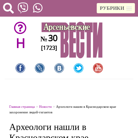
РУБРИКИ
30
№
H
[1723]
Главная страница
Новости
Археологи нашли в Краснодарском крае
захоронение людей-гигантов
Археологи нашли в
Краснодарском крае