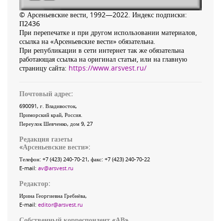
© Арсеньевские вести, 1992—2022. Индекс подписки:
П2436
При перепечатке и при другом использовании материалов,
ссылка на «Арсеньевские вести» обязательна.
При републикации в сети интернет так же обязательна
работающая ссылка на оригинал статьи, или на главную
страницу сайта:
https://www.arsvest.ru/
Почтовый адрес:
690091
, г.
Владивосток
,
Приморский край
,
Россия
.
Переулок Шевченко
, дом 9, 27
Редакция газеты
«
Арсеньевские вести
»:
Телефон:
+7 (423) 240-70-21
, факс:
+7 (423) 240-70-22
E-mail:
av@arsvest.ru
Редактор:
Ирина Георгиевна Гребнёва,
E-mail:
editor@arsvest.ru
Собственный корреспондент «АВ»