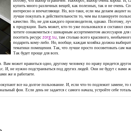
потому, что выбор ограничен. Наоборот, выбор очень хорош. И, с
купить много различных вещей, как полезных, так и не очень. Сп
интересно и впечатляюще. Но, все-таки, если мы делаем акцент н
лучше покупать в действительности то, чем вы планируете пользов
качество. Но, не для каждого производителя, однако. Поэтому, лу
к продукции. Быть может, кто-то уже пользовался и составил св
хотите ознакомиться с шикарным ассортиментом аксессуаров для в
посетить ресурс
zorg.su
, там столько всего красивого, необычног
подарить кому-либо. Но, вообще, каждая хозяйка должна выбирать
тематики помещения. Так, что лучше просто посоветовать сам ма
Так будет проще для всех.
в. Вам может нравиться одно, другому человеку по нраву придется друго
ус. И, не нужно подстраиваться под других людей. Они не будут с вами ж
ами же и работаете.
покупают все на долгое пользование. И, если что-то подлежит замене, то
ьный фон. Если день не задается с самого начала, устройте себе тотал
»