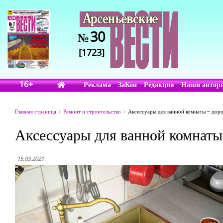
30
№
[1723]
16+
Реклама
ЗаКон
Редакция
Наши автор
Главная страница
Ремонт и строительство
Аксессуары для ванной комнаты – доро
Аксессуары для ванной комнаты 
15.03.2021