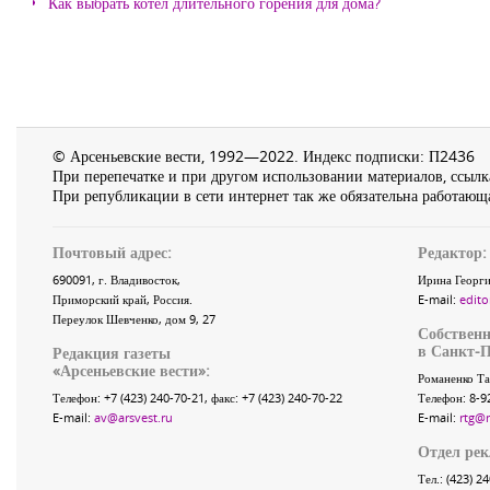
Как выбрать котел длительного горения для дома?
© Арсеньевские вести, 1992—2022. Индекс подписки: П2436
При перепечатке и при другом использовании материалов, ссылка
При републикации в сети интернет так же обязательна работающа
Почтовый адрес:
Редактор:
690091
, г.
Владивосток
,
Ирина Георги
Приморский край
,
Россия
.
E-mail:
edito
Переулок Шевченко
, дом 9, 27
Собственн
в Санкт-П
Редакция газеты
«
Арсеньевские вести
»:
Романенко Та
Телефон:
+7 (423) 240-70-21
, факс:
+7 (423) 240-70-22
Телефон: 8-9
E-mail:
av@arsvest.ru
E-mail:
rtg@
Отдел ре
Тел.: (423) 2