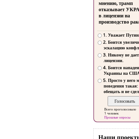
мнению, трамп
отказывает УКР
в лицензии на
производство рак
1. Уважает Путин
2. Боится увелич
эскалацию конфл
3. Никому не дает
лицензии.
4. Боится нападе
Украины на СШ
5. Просто у него 
поведения такая:
обещать и не сдел
Всего проголосовало
1 человек
Прошлые опросы
Наши проект