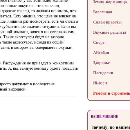
амое главное, у вас возникнет желание
Земля-кормилица
онтанные покупки – это, конечно,
а дорогие товары, то должны понимать, что
Вселенная
аться. Есть мнение, что цена не влияет на
чше, лишний раз посмотреть, есть ли отзывы
Салон красоты
ое субъективное видение ситуации. Если вы
анной комнаты, хочется посоветовать вам,
Вкусные рецепты
о. Такие аксессуары будет не зазорно
 такие аксессуары, исходя из общей
Спорт
газин, в котором вы совершаете покупки.
АВтобан
Здоровье
е. Рассуждения не приведут к конкретным
ить. А, вы, ванную комнату будете посещать
Посиделки
Hi-tech
 просто докупают в последствие.
ьный выходной.
Ремонт и строитель
ВАШЕ МНЕНИЕ
почему, по вашем