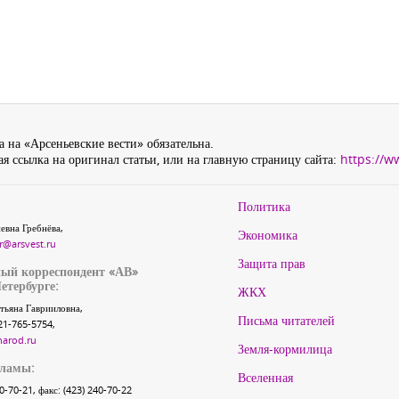
 на «Арсеньевские вести» обязательна.
я ссылка на оригинал статьи, или на главную страницу сайта:
https://w
Политика
евна Гребнёва,
Экономика
r@arsvest.ru
Защита прав
ый корреспондент «АВ»
етербурге:
ЖКХ
тьяна Гаврииловна,
Письма читателей
21-765-5754,
narod.ru
Земля-кормилица
кламы:
Вселенная
40-70-21, факс: (423) 240-70-22