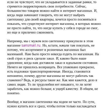
если он чувствует, что не укладывается в заданные рамки, то
стремится скорректировать свои потребности. Сейчас,
большинство товаров можно найти в интернет магазинах. И,
когда люди начинают говорить, что не могут выбрать
сантехнику для своей квартиры, хочется просто посмеяться и
показать, что существуют интернет магазины, в которых можно
не просто найти, то, что нигде купить у себя в городе не смог,
но еще и прилично сэкономить.
Например, мы с мужем всю сантехнику прикупили в этом
магазине
sansmail.ru
. Но, кстати, начали там покупать, не
потому, что ассортимент в розничных магазинах был
маленький. Нам было просто некогда ездить по магазинам. На
свой страх и риск сделали заказ. И, каково было наше
удивление, когда нам доставили заказ в идеальном состоянии.
Ничего не пришлось возвращать. Все упаковано прекрасно,
есть подложки транспортировочные. Иногда, становится
непонятно, почему другие магазины не могут работать так
слаженно? Ведь, и ресурсы такие же. Как мне кажется, дело в
самих людях. То ли трудолюбия нет никакого, то ли хотят
заработать, как можно больше, в ущерб качеству. В общем, не
понятно.
Вообще, в магазин сантехники мы ходим не часто. По сути,
нужно купить все и сразу, чтобы потом только наслаждаться