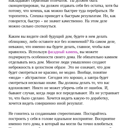
накладывает серьезный отпечаток. Ты должен быть
сконцентрирован, ты должен отдавать себя без остатка, хотя бы
потому, что хочешь, как можно быстрее туда перебраться. Не
торопитесь. Спешка приведет к быстрым результатам. Но, как
говорится, быстро – не значит качественно. На этом деле
можно сильно споткнуться.
Каким вы видите свой будущий дом, будете в нем делать
облицовку, либо оставите все без изменений? На самом деле,
неважно, что именно вы будете делать, главное, чтобы вам
нравилось. Используя
фасадный камень
, вы можете
подчеркнуть особенности своего дома. Не обязательно камнем
отделывать весь дом. Многие люди умышленно создают
небрежность в целостном образе. Это не означает, что дом
будет смотреться не красиво, не модно. Вообще, понятие
«мода» – абстрактное. Сегодня это хорошо, а завтра будет
смотреться несколько иначе. Вы должны делать то, что вас
вдохновляет. Никто не может уберечь себя от ошибок. И,
бывают случаи, когда люди все переделывают. Их не устраивает
то, что было сделано. Хочется видеть какую-то доработку,
хочется видеть совершенно иной результат.
Не гонитесь за созданными стереотипами. Постарайтесь
построить у себя в голове идеальное восприятие. Восприятие
именно того дома, в который вы могли бы точно влюбиться.