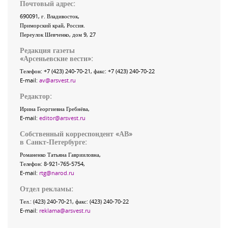
Почтовый адрес:
690091
, г.
Владивосток
,
Приморский край
,
Россия
.
Переулок Шевченко
, дом 9, 27
Редакция газеты
«
Арсеньевские вести
»:
Телефон:
+7 (423) 240-70-21
, факс:
+7 (423) 240-70-22
E-mail:
av@arsvest.ru
Редактор:
Ирина Георгиевна Гребнёва,
E-mail:
editor@arsvest.ru
Собственный корреспондент «АВ»
в Санкт-Петербурге:
Романенко Татьяна Гаврииловна,
Телефон: 8-921-765-5754,
E-mail:
rtg@narod.ru
Отдел рекламы:
Тел.: (423) 240-70-21, факс: (423) 240-70-22
E-mail:
reklama@arsvest.ru