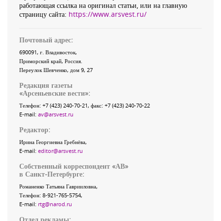
работающая ссылка на оригинал статьи, или на главную
страницу сайта:
https://www.arsvest.ru/
Почтовый адрес:
690091
, г.
Владивосток
,
Приморский край
,
Россия
.
Переулок Шевченко
, дом 9, 27
Редакция газеты
«
Арсеньевские вести
»:
Телефон:
+7 (423) 240-70-21
, факс:
+7 (423) 240-70-22
E-mail:
av@arsvest.ru
Редактор:
Ирина Георгиевна Гребнёва,
E-mail:
editor@arsvest.ru
Собственный корреспондент «АВ»
в Санкт-Петербурге:
Романенко Татьяна Гаврииловна,
Телефон: 8-921-765-5754,
E-mail:
rtg@narod.ru
Отдел рекламы: