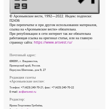
© Арсеньевские вести, 1992—2022. Индекс подписки:
П2436
При перепечатке и при другом использовании материалов,
ссылка на «Арсеньевские вести» обязательна.
При републикации в сети интернет так же обязательна
работающая ссылка на оригинал статьи, или на главную
страницу сайта:
https://www.arsvest.ru/
Почтовый адрес:
690091
, г.
Владивосток
,
Приморский край
,
Россия
.
Переулок Шевченко
, дом 9, 27
Редакция газеты
«
Арсеньевские вести
»:
Телефон:
+7 (423) 240-70-21
, факс:
+7 (423) 240-70-22
E-mail:
av@arsvest.ru
Редактор:
Ирина Георгиевна Гребнёва,