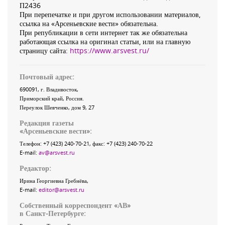
П2436
При перепечатке и при другом использовании материалов,
ссылка на «Арсеньевские вести» обязательна.
При републикации в сети интернет так же обязательна
работающая ссылка на оригинал статьи, или на главную
страницу сайта:
https://www.arsvest.ru/
Почтовый адрес:
690091
, г.
Владивосток
,
Приморский край
,
Россия
.
Переулок Шевченко
, дом 9, 27
Редакция газеты
«
Арсеньевские вести
»:
Телефон:
+7 (423) 240-70-21
, факс:
+7 (423) 240-70-22
E-mail:
av@arsvest.ru
Редактор:
Ирина Георгиевна Гребнёва,
E-mail:
editor@arsvest.ru
Собственный корреспондент «АВ»
в Санкт-Петербурге: