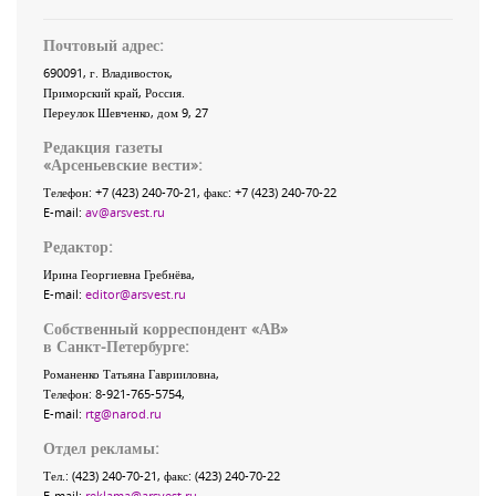
Почтовый адрес:
690091
, г.
Владивосток
,
Приморский край
,
Россия
.
Переулок Шевченко
, дом 9, 27
Редакция газеты
«
Арсеньевские вести
»:
Телефон:
+7 (423) 240-70-21
, факс:
+7 (423) 240-70-22
E-mail:
av@arsvest.ru
Редактор:
Ирина Георгиевна Гребнёва,
E-mail:
editor@arsvest.ru
Собственный корреспондент «АВ»
в Санкт-Петербурге:
Романенко Татьяна Гаврииловна,
Телефон: 8-921-765-5754,
E-mail:
rtg@narod.ru
Отдел рекламы:
Тел.: (423) 240-70-21, факс: (423) 240-70-22
E-mail:
reklama@arsvest.ru