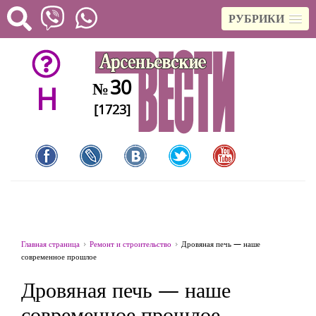
РУБРИКИ
30
№
H
[1723]
Главная страница
Ремонт и строительство
Дровяная печь — наше
современное прошлое
Дровяная печь — наше
современное прошлое