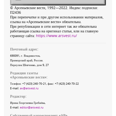
© Арсеньевские вести, 1992—2022. Индекс подписки:
П2436
При перепечатке и при другом использовании материалов,
ссылка на «Арсеньевские вести» обязательна.
При републикации в сети интернет так же обязательна
работающая ссылка на оригинал статьи, или на главную
страницу сайта:
https://www.arsvest.ru/
Почтовый адрес:
690091
, г.
Владивосток
,
Приморский край
,
Россия
.
Переулок Шевченко
, дом 9, 27
Редакция газеты
«
Арсеньевские вести
»:
Телефон:
+7 (423) 240-70-21
, факс:
+7 (423) 240-70-22
E-mail:
av@arsvest.ru
Редактор:
Ирина Георгиевна Гребнёва,
E-mail:
editor@arsvest.ru
Собственный корреспондент «АВ»