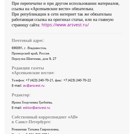
При перепечатке и при другом использовании материалов,
ссылка на «Арсеньевские вести» обязательна.
При републикации в сети интернет так же обязательна
работающая ссылка на оригинал статьи, или на главную
страницу сайта:
https://www.arsvest.ru/
Почтовый адрес:
690091
, г.
Владивосток
,
Приморский край
,
Россия
.
Переулок Шевченко
, дом 9, 27
Редакция газеты
«
Арсеньевские вести
»:
Телефон:
+7 (423) 240-70-21
, факс:
+7 (423) 240-70-22
E-mail:
av@arsvest.ru
Редактор:
Ирина Георгиевна Гребнёва,
E-mail:
editor@arsvest.ru
Собственный корреспондент «АВ»
в Санкт-Петербурге:
Романенко Татьяна Гаврииловна,