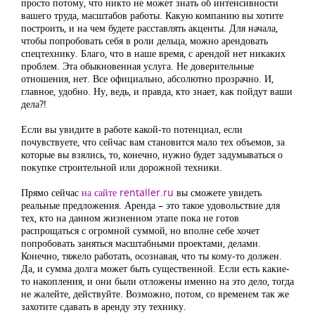
просто потому, что никто не может знать об интенсивности
вашего труда, масштабов работы. Какую компанию вы хотите
построить, и на чем будете расставлять акценты. Для начала,
чтобы попробовать себя в роли дельца, можно арендовать
спецтехнику. Благо, что в наше время, с арендой нет никаких
проблем. Эта обыкновенная услуга. Не доверительные
отношения, нет. Все официально, абсолютно прозрачно. И,
главное, удобно. Ну, ведь, и правда, кто знает, как пойдут ваши
дела?!
Если вы увидите в работе какой-то потенциал, если
почувствуете, что сейчас вам становится мало тех объемов, за
которые вы взялись, то, конечно, нужно будет задумываться о
покупке строительной или дорожной техники.
Прямо сейчас
на сайте rentaller.ru
вы сможете увидеть
реальные предложения. Аренда – это такое удовольствие для
тех, кто на данном жизненном этапе пока не готов
распрощаться с огромной суммой, но вполне себе хочет
попробовать заняться масштабными проектами, делами.
Конечно, тяжело работать, осознавая, что ты кому-то должен.
Да, и сумма долга может быть существенной. Если есть какие-
то накопления, и они были отложены именно на это дело, тогда
не жалейте, действуйте. Возможно, потом, со временем так же
захотите сдавать в аренду эту технику.