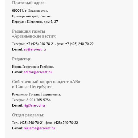
Почтовый адрес:
690091
, г.
Владивосток
,
Приморский край
,
Россия
.
Переулок Шевченко
, дом 9, 27
Редакция газеты
«
Арсеньевские вести
»:
Телефон:
+7 (423) 240-70-21
, факс:
+7 (423) 240-70-22
E-mail:
av@arsvest.ru
Редактор:
Ирина Георгиевна Гребнёва,
E-mail:
editor@arsvest.ru
Собственный корреспондент «АВ»
в Санкт-Петербурге:
Романенко Татьяна Гаврииловна,
Телефон: 8-921-765-5754,
E-mail:
rtg@narod.ru
Отдел рекламы:
Тел.: (423) 240-70-21, факс: (423) 240-70-22
E-mail:
reklama@arsvest.ru