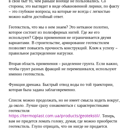
в свой быт то, чем раньше вообще не пользовались. Со
стороны, это выглядит в виде обыкновенной лирики, по факту
– это глубокие вопросы, на которые не всегда с легкостью
можно найти достойный ответ.
Геотекстиль, что мы о нем знаем? Это нетканое полотно,
которое состоит из полиэфирных нитей. Где же его
используют? Сфера применения не ограничивается двумя
вариантами. В строительстве, армирование геотекстилем
позволяет повысить прочность конструкций. Ключ к успеху –
правильное распределение нагрузки.
Вторая область применения – разделение грунта. Если важно,
чтобы грунт разных фракций не перемешивался, используют
именно геотекстиль.
Функция дренажа. Быстрый отвод воды по той траектории,
которая была задана заблаговременно.
Список можно продолжать, но не имеет смысла ходить вокруг,
да около. Лучше сразу ознакомиться с характеристиками
геотекстиля
https://termoplast.com.ua/products/geotekstil/
. Теперь,
вам не придется ломать голову, думая, где можно приобрести
геотекстиль. Глупо отрицать, что он нигде не продается.