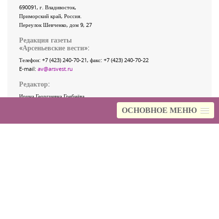
690091
, г.
Владивосток
,
Приморский край
,
Россия
.
Переулок Шевченко
, дом 9, 27
Редакция газеты
«
Арсеньевские вести
»:
Телефон:
+7 (423) 240-70-21
, факс:
+7 (423) 240-70-22
E-mail:
av@arsvest.ru
Редактор:
Ирина Георгиевна Гребнёва,
E-mail:
editor@arsvest.ru
ОСНОВНОЕ МЕНЮ
Собственный корреспондент «АВ»
в Санкт-Петербурге:
Романенко Татьяна Гаврииловна,
Телефон: 8-921-765-5754,
E-mail:
rtg@narod.ru
Отдел рекламы:
Тел.: (423) 240-70-21, факс: (423) 240-70-22
E-mail:
reklama@arsvest.ru