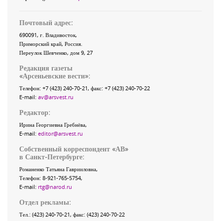
Почтовый адрес:
690091
, г.
Владивосток
,
Приморский край
,
Россия
.
Переулок Шевченко
, дом 9, 27
Редакция газеты
«
Арсеньевские вести
»:
Телефон:
+7 (423) 240-70-21
, факс:
+7 (423) 240-70-22
E-mail:
av@arsvest.ru
Редактор:
Ирина Георгиевна Гребнёва,
E-mail:
editor@arsvest.ru
Собственный корреспондент «АВ»
в Санкт-Петербурге:
Романенко Татьяна Гаврииловна,
Телефон: 8-921-765-5754,
E-mail:
rtg@narod.ru
Отдел рекламы:
Тел.: (423) 240-70-21, факс: (423) 240-70-22