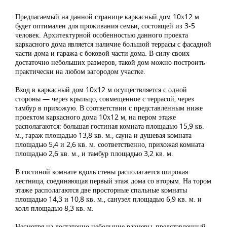
Предлагаемый на данной странице каркасный дом 10х12 м
будет оптимален для проживания семьи, состоящей из 3-5
человек. Архитектурной особенностью данного проекта
каркасного дома является наличие большой террасы с фасадной
части дома и гаража с боковой части дома. В силу своих
достаточно небольших размеров, такой дом можно построить
практически на любом загородом участке.
Вход в каркасный дом 10х12 м осуществляется с одной
стороны — через крыльцо, совмещенное с террасой, через
тамбур в прихожую. В соответствии с представленным ниже
проектом каркасного дома 10х12 м, на пером этаже
располагаются: большая гостиная комната площадью 15,9 кв.
м., гараж площадью 13,8 кв. м., сауна и душевая комната
площадью 5,4 и 2,6 кв. м. соответственно, прихожая комната
площадью 2,6 кв. м., и тамбур площадью 3,2 кв. м.
В гостиной комнате вдоль стены располагается широкая
лестница, соединяющая первый этаж дома со вторым. На тором
этаже располагаются две просторные спальные комнаты
площадью 14,3 и 10,8 кв. м., санузел площадью 6,9 кв. м. и
холл площадью 8,3 кв. м.
Несмотря на достаточно небольшие размеры, представленный