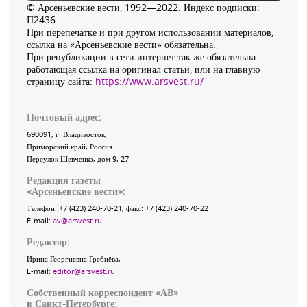
© Арсеньевские вести, 1992—2022. Индекс подписки:
П2436
При перепечатке и при другом использовании материалов,
ссылка на «Арсеньевские вести» обязательна.
При републикации в сети интернет так же обязательна
работающая ссылка на оригинал статьи, или на главную
страницу сайта:
https://www.arsvest.ru/
Почтовый адрес:
690091
, г.
Владивосток
,
Приморский край
,
Россия
.
Переулок Шевченко
, дом 9, 27
Редакция газеты
«
Арсеньевские вести
»:
Телефон:
+7 (423) 240-70-21
, факс:
+7 (423) 240-70-22
E-mail:
av@arsvest.ru
Редактор:
Ирина Георгиевна Гребнёва,
E-mail:
editor@arsvest.ru
Собственный корреспондент «АВ»
в Санкт-Петербурге: