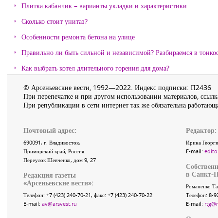
Плитка кабанчик – варианты укладки и характеристики
Сколько стоит унитаз?
Особенности ремонта бетона на улице
Правильно ли быть сильной и независимой? Разбираемся в тонко
Как выбрать котел длительного горения для дома?
© Арсеньевские вести, 1992—2022. Индекс подписки: П2436
При перепечатке и при другом использовании материалов, ссылка
При републикации в сети интернет так же обязательна работающа
Почтовый адрес:
Редактор:
690091
, г.
Владивосток
,
Ирина Георги
Приморский край
,
Россия
.
E-mail:
edito
Переулок Шевченко
, дом 9, 27
Собственн
в Санкт-П
Редакция газеты
«
Арсеньевские вести
»:
Романенко Та
Телефон:
+7 (423) 240-70-21
, факс:
+7 (423) 240-70-22
Телефон: 8-9
E-mail:
av@arsvest.ru
E-mail:
rtg@