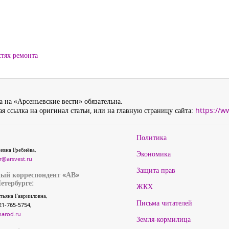
стях ремонта
 на «Арсеньевские вести» обязательна.
я ссылка на оригинал статьи, или на главную страницу сайта:
https://w
Политика
евна Гребнёва,
Экономика
r@arsvest.ru
Защита прав
ый корреспондент «АВ»
етербурге:
ЖКХ
тьяна Гаврииловна,
Письма читателей
21-765-5754,
narod.ru
Земля-кормилица