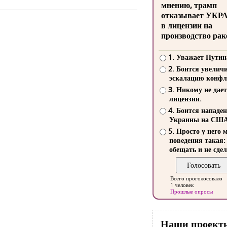
мнению, трамп
отказывает УКР
в лицензии на
производство рак
1. Уважает Путин
2. Боится увелич
эскалацию конфл
3. Никому не дает
лицензии.
4. Боится нападе
Украины на СШ
5. Просто у него 
поведения такая:
обещать и не сдел
Всего проголосовало
1 человек
Прошлые опросы
Наши проект