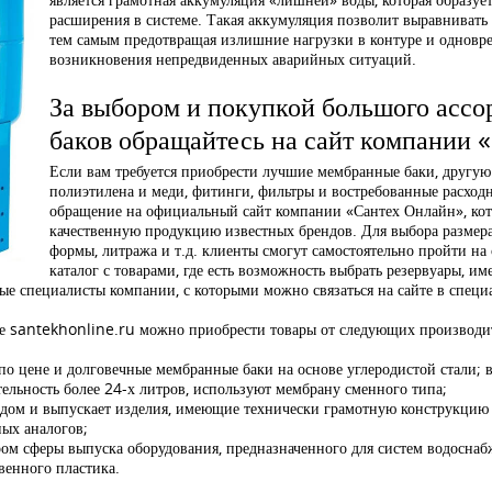
расширения в системе. Такая аккумуляция позволит выравнивать 
тем самым предотвращая излишние нагрузки в контуре и одновр
возникновения непредвиденных аварийных ситуаций.
За выбором и покупкой большого асс
баков обращайтесь на сайт компании 
Если вам требуется приобрести лучшие мембранные баки, другую
полиэтилена и меди, фитинги, фильтры и востребованные расход
обращение на официальный сайт компании «Сантех Онлайн», кот
качественную продукцию известных брендов. Для выбора размера 
формы, литража и т.д. клиенты смогут самостоятельно пройти н
каталог с товарами, где есть возможность выбрать резервуары, и
е специалисты компании, с которыми можно связаться на сайте в специа
те santekhonline.ru можно приобрести товары от следующих производи
о цене и долговечные мембранные баки на основе углеродистой стали; в
ельность более 24-х литров, используют мембрану сменного типа;
ндом и выпускает изделия, имеющие технически грамотную конструкцию 
ых аналогов;
ом сферы выпуска оборудования, предназначенного для систем водоснабж
венного пластика.