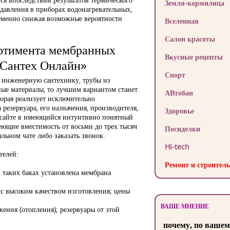
Земля-кормилица
давления в приборах водонагревательных,
еменно снижая возможные вероятности
Вселенная
Салон красоты
ортимента мембранных
Вкусные рецепты
«Сантех Онлайн»
Спорт
 инженерную сантехнику, трубы из
ные материалы, то лучшим вариантом станет
АВтобан
орая реализует исключительно
резервуара, его назначения, производителя,
Здоровье
а сайте в имеющийся интуитивно понятный
меющие вместимость от восьми до трех тысяч
Посиделки
льном чате либо заказать звонок.
Hi-tech
телей:
Ремонт и строитель
 таких баках установлена мембрана
с высоким качеством изготовления; цены
ВАШЕ МНЕНИЕ
ения (отопления); резервуары от этой
почему, по вашем