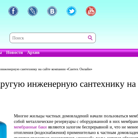
ы
Новости
Архив
инженерную сантехнику на сайте компании «Сантех Онлайн»
ругую инженерную сантехнику на 
Многие жильцы частных домовладений начали пользоваться мемб
собой металлические резервуары с оборудованной в них мембран
мембранные баки
являются залогом беспрерывной и, что не менее
отопления (водоснабжения) применительно к частным домовлад
является грамотная аккумуляция «лишней» воды, которая образует