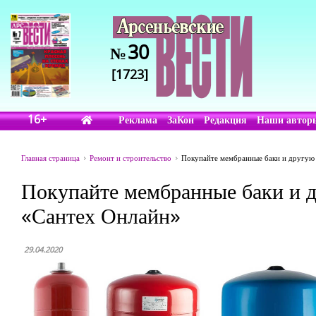
30
№
[1723]
16+
Реклама
ЗаКон
Редакция
Наши автор
Главная страница
Ремонт и строительство
Покупайте мембранные баки и другую 
Покупайте мембранные баки и д
«Сантех Онлайн»
29.04.2020