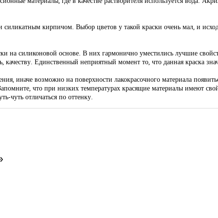
сионные материалы, где в качестве растворителя используется вода. Ак
силикатным кирпичом. Выбор цветов у такой краски очень мал, и исходя 
ски на силиконовой основе. В них гармонично уместились лучшие свойс
дь, качеству. Единственный неприятный момент то, что данная краска зна
ения, иначе возможно на поверхности лакокрасочного материала появить
 Запомните, что при низких температурах красящие материалы имеют свой
уть-чуть отличаться по оттенку.
»