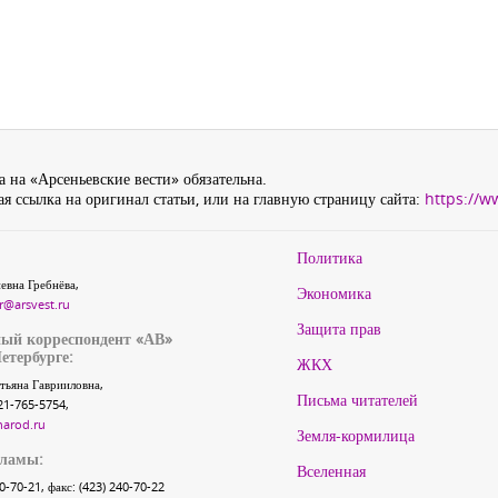
 на «Арсеньевские вести» обязательна.
я ссылка на оригинал статьи, или на главную страницу сайта:
https://w
Политика
евна Гребнёва,
Экономика
r@arsvest.ru
Защита прав
ый корреспондент «АВ»
етербурге:
ЖКХ
тьяна Гаврииловна,
Письма читателей
21-765-5754,
narod.ru
Земля-кормилица
кламы:
Вселенная
40-70-21, факс: (423) 240-70-22