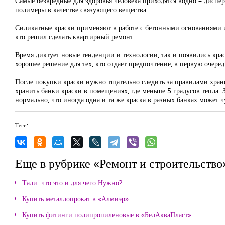
Самые безвредные для здоровья человека приходятся водно – диспер
полимеры в качестве связующего вещества.
Силикатные краски применяют в работе с бетонными основаниями и 
кто решил сделать квартирный ремонт.
Время диктует новые тенденции и технологии, так и появились кра
хорошее решение для тех, кто отдает предпочтение, в первую очере
После покупки краски нужно тщательно следить за правилами хран
хранить банки краски в помещениях, где меньше 5 градусов тепла.
нормально, что иногда одна и та же краска в разных банках может ч
Теги:
Еще в рубрике «Ремонт и строительство
Тали: что это и для чего Нужно?
Купить металлопрокат в «Алмиэр»
Купить фитинги полипропиленовые в «БелАкваПласт»