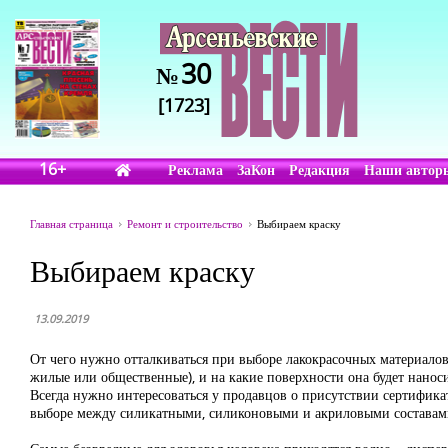
30
№
[1723]
16+
Реклама
ЗаКон
Редакция
Наши автор
Главная страница
Ремонт и строительство
Выбираем краску
Выбираем краску
13.09.2019
От чего нужно отталкиваться при выборе лакокрасочных материалов
жилые или общественные), и на какие поверхности она будет наноситс
Всегда нужно интересоваться у продавцов о присутствии сертифика
выборе между силикатными, силиконовыми и акриловыми составами