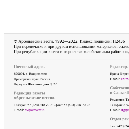
© Арсеньевские вести, 1992—2022. Индекс подписки: П2436
При перепечатке и при другом использовании материалов, ссылка
При републикации в сети интернет так же обязательна работающа
Почтовый адрес:
Редактор:
690091
, г.
Владивосток
,
Ирина Георги
Приморский край
,
Россия
.
E-mail:
edito
Переулок Шевченко
, дом 9, 27
Собственн
в Санкт-П
Редакция газеты
«
Арсеньевские вести
»:
Романенко Та
Телефон:
+7 (423) 240-70-21
, факс:
+7 (423) 240-70-22
Телефон: 8-9
E-mail:
av@arsvest.ru
E-mail:
rtg@
Отдел ре
Тел.: (423) 2