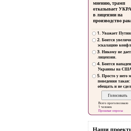
мнению, трамп
отказывает УКР
в лицензии на
производство рак
1. Уважает Путин
2. Боится увелич
эскалацию конфл
3. Никому не дает
лицензии.
4. Боится нападе
Украины на СШ
5. Просто у него 
поведения такая:
обещать и не сдел
Всего проголосовало
1 человек
Прошлые опросы
Наши проект