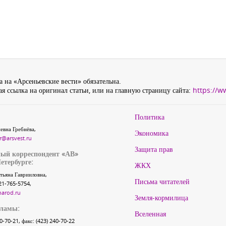
 на «Арсеньевские вести» обязательна.
я ссылка на оригинал статьи, или на главную страницу сайта:
https://w
Политика
евна Гребнёва,
Экономика
r@arsvest.ru
Защита прав
ый корреспондент «АВ»
етербурге:
ЖКХ
тьяна Гаврииловна,
Письма читателей
21-765-5754,
narod.ru
Земля-кормилица
кламы:
Вселенная
40-70-21, факс: (423) 240-70-22