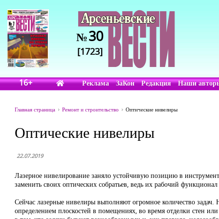
30
№
[1723]
16+
Реклама
ЗаКон
Редакция
Наши автор
Главная страница
Ремонт и строительство
Оптические нивелиры
Оптические нивелиры
22.07.2019
Лазерное нивелирование заняло устойчивую позицию в инструмент
заменить своих оптических собратьев, ведь их рабочий функционал 
Сейчас лазерные нивелиры выполняют огромное количество задач. 
определением плоскостей в помещениях, во время отделки стен ил