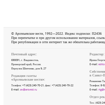
© Арсеньевские вести, 1992—2022. Индекс подписки: П2436
При перепечатке и при другом использовании материалов, ссылка
При републикации в сети интернет так же обязательна работающа
Почтовый адрес:
Редактор:
690091
, г.
Владивосток
,
Ирина Георги
Приморский край
,
Россия
.
E-mail:
edito
Переулок Шевченко
, дом 9, 27
Собственн
в Санкт-П
Редакция газеты
«
Арсеньевские вести
»:
Романенко Та
Телефон:
+7 (423) 240-70-21
, факс:
+7 (423) 240-70-22
Телефон: 8-9
E-mail:
av@arsvest.ru
E-mail:
rtg@
Отдел ре
Тел.: (423) 2