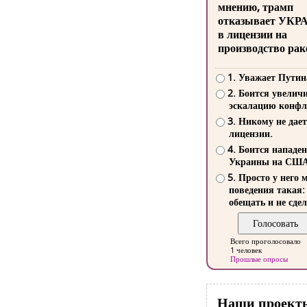
мнению, трамп
отказывает УКР
в лицензии на
производство рак
1. Уважает Путин
2. Боится увелич
эскалацию конфл
3. Никому не дает
лицензии.
4. Боится нападе
Украины на СШ
5. Просто у него 
поведения такая:
обещать и не сдел
Всего проголосовало
1 человек
Прошлые опросы
Наши проект