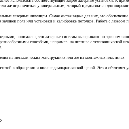
разнее использовать соответствующие задаче лазерные установки. К при
и же ограничиться универсальным, который предназначен для широкого
ные лазерные нивелиры. Самая частая задача для них, это обеспечение
 заливок пола или установки и калибровке потолков. Работа с лазером п
зерными, понимаешь, что лазерные системы выигрывают по эргономично
 разнообразными способами, например: на штативе с телескопической шта
и.
ения на металлических конструкциях или же на монтажных пластинах.
стотой в обращении и вполне демократической ценой. Это и объясняет у
»