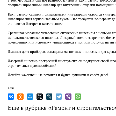
в том, что задачи бывают разнообразными и, как правило, целесооб
специализированный нивелир для внутренней отделки помещений ил
Как правило, самыми применяемыми нивелирами являются универсаль
нивелирования горизонтальным лучом. Это требуется, во-первых для
становится быстрее и качественнее.
Сравнивая морально устаревшие оптические нивелиры с новыми ла
использовать только со штатива. Лазерный можно закреплять более
помещениях или используя упирающиеся в пол или потолок штанг
Львиная доля приборов, оснащены магнитными полосами для крепл
Лазерный нивелир прекрасный инструмент, он подкупает своей про
строительных приспособлений.
Делайте качественные ремонты и будьте лучшими в своём деле!
Теги:
Еще в рубрике «Ремонт и строительство