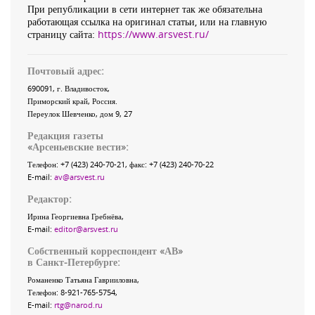
При републикации в сети интернет так же обязательна
работающая ссылка на оригинал статьи, или на главную
страницу сайта:
https://www.arsvest.ru/
Почтовый адрес:
690091
, г.
Владивосток
,
Приморский край
,
Россия
.
Переулок Шевченко
, дом 9, 27
Редакция газеты
«
Арсеньевские вести
»:
Телефон:
+7 (423) 240-70-21
, факс:
+7 (423) 240-70-22
E-mail:
av@arsvest.ru
Редактор:
Ирина Георгиевна Гребнёва,
E-mail:
editor@arsvest.ru
Собственный корреспондент «АВ»
в Санкт-Петербурге:
Романенко Татьяна Гаврииловна,
Телефон: 8-921-765-5754,
E-mail:
rtg@narod.ru