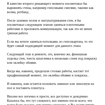
В качестве второго решающего момента посоветовал бы
выровнять стены, например гипсовыми смесями, такими как
волма, ротбанд…
После заливки полов и оштукатуривания стен, я бы
посоветовал следующим этапом заняться плиточными
работами и проложить коммуникации, так как это не менее
грязная работа.
Если вы хотите заняться потолками, из гипсокартона, то это
будет самый подходящий момент для данного этапа.
Следующий этап в ремонте, это, конечно же, финишная
отделка стен, тоесть шпатлевка в несколько слоев под покраску
или оклейку обоями.
Когда мы, наконец, проделали столько работы, настает тот
предфинишный момент, это оклейка обоями и покраска…
И наконец, нам остается положить ламинат или линолеум на
пол и поставить плинтуса.
Вполне все логично и просто, все доступно и доходчиво.
Казалось бы, что тут сложного, вот именно после всего, что
выше было сказано, нет ничего сложного, и Вы знаете теперь