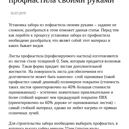
16.07.2019
Установка забора из пофнастила своими руками – задание не
сложное, разобраться в этом поможет данная статья. Перед тем
как перейти к процессу установки забора из профнастила
необходимо разобраться, что являет собой этот материал и
каких бывает видов.
Листы профнастила (профилируемого настила) изготовляются
из листов стали толщиной 0, 5мм, которым придается волновая
форма. Такая форма придает листам дополнительной
жесткости. На поверхность листа для обеспечения его
долговечности может быть нанесено: слой оцинковки (такой
профнастил самый дешевый) полимерное покрытие (стоимость
таких листов ориентировочно на 40% большая стоимости
оцинкованных) – эстетично значительно привлекательнее и
более стойкий вариант чем предыдущий покрытие ПВХ
(ориентировочно на 60% дороже от оцинкованных листов) –
самый стойкий материал, однако не любит нагрева от прямых
солнечных лучей.
Для строительства забора необходимо выбирать профнастил, в
которого высота гофры меньше 21мм (другие виды