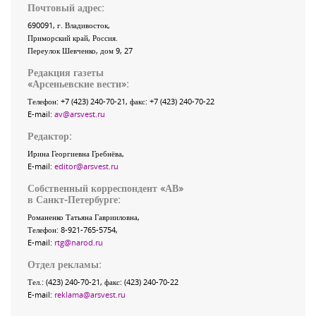
Почтовый адрес:
690091
, г.
Владивосток
,
Приморский край
,
Россия
.
Переулок Шевченко
, дом 9, 27
Редакция газеты
«
Арсеньевские вести
»:
Телефон:
+7 (423) 240-70-21
, факс:
+7 (423) 240-70-22
E-mail:
av@arsvest.ru
Редактор:
Ирина Георгиевна Гребнёва,
E-mail:
editor@arsvest.ru
Собственный корреспондент «АВ»
в Санкт-Петербурге:
Романенко Татьяна Гаврииловна,
Телефон: 8-921-765-5754,
E-mail:
rtg@narod.ru
Отдел рекламы:
Тел.: (423) 240-70-21, факс: (423) 240-70-22
E-mail:
reklama@arsvest.ru