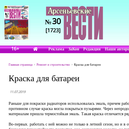
30
№
[1723]
16+
Реклама
ЗаКон
Редакция
Наши автор
Главная страница
Ремонт и строительство
Краска для батареи
Краска для батареи
11.07.2019
Раньше для покраски радиаторов использовалась эмаль, причем раб
противном случае краска могла покрыться пузырями. Через непродо
материалам пришла термостойкая эмаль. Такая краска отличается р
Во-первых. работать с ней можно не только в летний сезон, но и в 