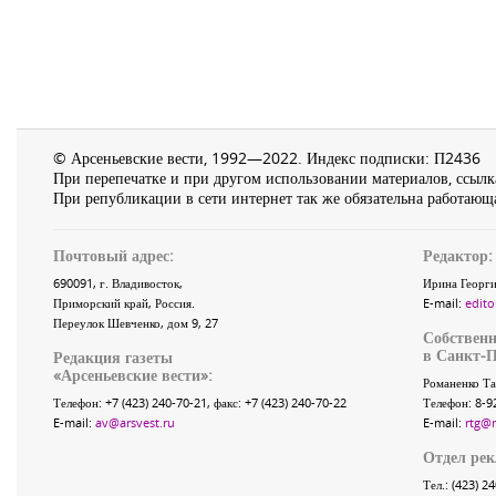
© Арсеньевские вести, 1992—2022. Индекс подписки: П2436
При перепечатке и при другом использовании материалов, ссылка
При републикации в сети интернет так же обязательна работающа
Почтовый адрес:
Редактор:
690091
, г.
Владивосток
,
Ирина Георги
Приморский край
,
Россия
.
E-mail:
edito
Переулок Шевченко
, дом 9, 27
Собственн
в Санкт-П
Редакция газеты
«
Арсеньевские вести
»:
Романенко Та
Телефон:
+7 (423) 240-70-21
, факс:
+7 (423) 240-70-22
Телефон: 8-9
E-mail:
av@arsvest.ru
E-mail:
rtg@
Отдел ре
Тел.: (423) 2