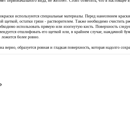
ряет первоначального вида, не желтеет. Стоит отметить, что в настояще
покраски используются специальные материалы. Перед нанесением краск
ой щеткой, остатки грязи - растворителем. Также необходимо счистить р
еобходимо использовать прямую или изогнутую кисть. Поверхность следуе
ндуется отшлифовать его щеткой или, в крайнем случае, наждачной бум
 ложится более ровно.
ена верно, образуется ровная и гладкая поверхность, которая надолго сох
»