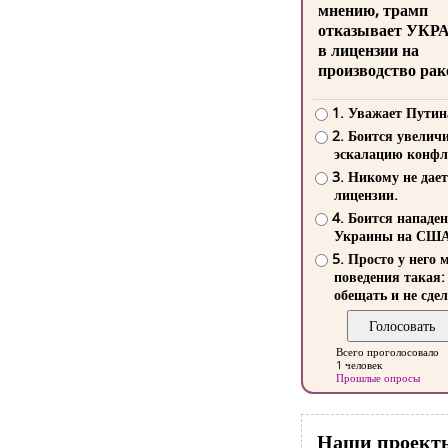
мнению, трамп
отказывает УКР
в лицензии на
производство рак
1. Уважает Путин
2. Боится увелич
эскалацию конфл
3. Никому не дает
лицензии.
4. Боится нападе
Украины на СШ
5. Просто у него 
поведения такая:
обещать и не сдел
Всего проголосовало
1 человек
Прошлые опросы
Наши проект