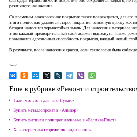
благодаря термостойкости покрытия, оно сохраняется надолго, не те
различного назначения.
Со временем лакокрасочное покрытие также повреждается, для его 
этого полностью удаляется старое покрытие: основную краску жестк
батареи наносится термостойкая эмаль. Для нанесения материала н
этом каждый предварительный слой должен высохнуть. Также рекоме
повышается адгезионная способность покрытия, каждый новый слой
В результате, после нанесения краски, если технология была соблюд
Теги:
Еще в рубрике «Ремонт и строительство
Тали: что это и для чего Нужно?
Купить металлопрокат в «Алмиэр»
Купить фитинги полипропиленовые в «БелАкваПласт»
Характеристика георешеток: виды и типы