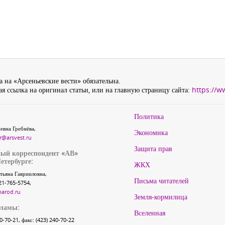
 на «Арсеньевские вести» обязательна.
я ссылка на оригинал статьи, или на главную страницу сайта:
https://w
Политика
евна Гребнёва,
Экономика
r@arsvest.ru
Защита прав
ый корреспондент «АВ»
етербурге:
ЖКХ
тьяна Гаврииловна,
Письма читателей
21-765-5754,
narod.ru
Земля-кормилица
кламы:
Вселенная
40-70-21, факс: (423) 240-70-22