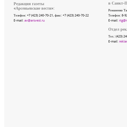
в Санкт-П
Редакция газеты
«
Арсеньевские вести
»:
Романенко Та
Телефон:
+7 (423) 240-70-21
, факс:
+7 (423) 240-70-22
Телефон: 8-9
E-mail:
av@arsvest.ru
E-mail:
rtg@
Отдел ре
Тел.: (423) 2
E-mail:
rekla