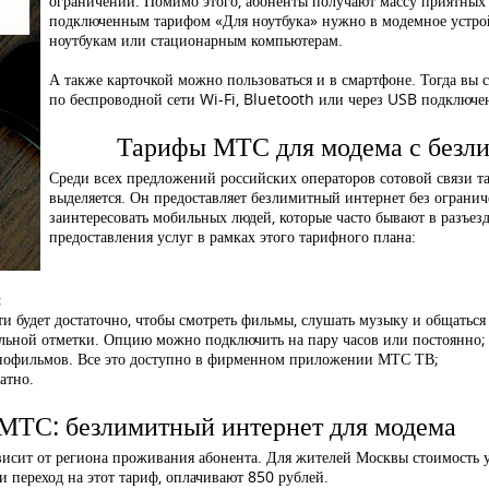
ограничений. Помимо этого, абоненты получают массу приятных 
подключенным тарифом «Для ноутбука» нужно в модемное устро
ноутбукам или стационарным компьютерам.
А также карточкой можно пользоваться и в смартфоне. Тогда вы 
по беспроводной сети Wi-Fi, Bluetooth или через USB подключе
Тарифы МТС для модема с безл
Среди всех предложений российских операторов сотовой связи т
выделяется. Он предоставляет безлимитный интернет без ограни
заинтересовать мобильных людей, которые часто бывают в разъез
предоставления услуг в рамках этого тарифного плана:
;
сти будет достаточно, чтобы смотреть фильмы, слушать музыку и общаться
альной отметки. Опцию можно подключить на пару часов или постоянно;
 кинофильмов. Все это доступно в фирменном приложении МТС ТВ;
атно.
МТС: безлимитный интернет для модема
ависит от региона проживания абонента. Для жителей Москвы стоимость 
 переход на этот тариф, оплачивают 850 рублей.