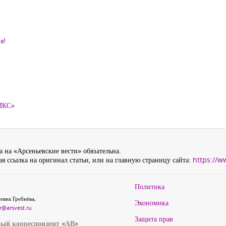
я!
ТИКС»
 на «Арсеньевские вести» обязательна.
я ссылка на оригинал статьи, или на главную страницу сайта:
https://w
Политика
евна Гребнёва,
Экономика
r@arsvest.ru
Защита прав
ый корреспондент «АВ»