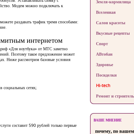
бонусов. Устанавливать симку с
Земля-кормилица
йство. Модем можно подключать к
Вселенная
сможете раздавать трафик тремя способами:
Салон красоты
ние.
Вкусные рецепты
имитным интернетом
Спорт
ариф «Для ноутбука» от МТС заметно
чений. Поэтому такое предложение может
АВтобан
дах. Ниже рассмотрим базовые условия
Здоровье
Посиделки
Hi-tech
 в социальных сетях;
Ремонт и строитель
ВАШЕ МНЕНИЕ
услуги составит 590 рублей только первые
почему, по вашем