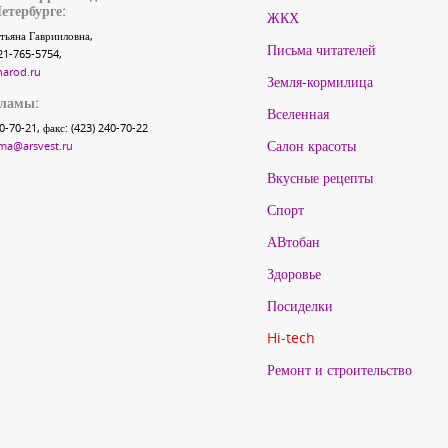
етербурге:
ЖКХ
тьяна Гаврииловна,
Письма читателей
21-765-5754,
narod.ru
Земля-кормилица
кламы:
Вселенная
40-70-21, факс: (423) 240-70-22
Салон красоты
ma@arsvest.ru
Вкусные рецепты
Спорт
АВтобан
Здоровье
Посиделки
Hi-tech
Ремонт и строительство