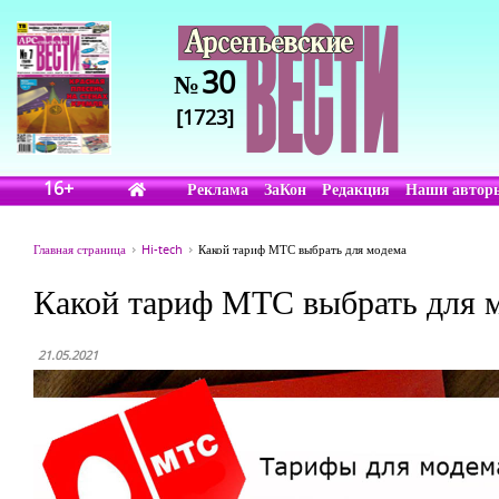
30
№
[1723]
16+
Реклама
ЗаКон
Редакция
Наши автор
Главная страница
Hi-tech
Какой тариф МТС выбрать для модема
Какой тариф МТС выбрать для 
21.05.2021