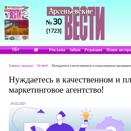
30
№
[1723]
16+
Реклама
ЗаКон
Редакция
Наши автор
Главная страница
Hi-tech
Нуждаетесь в качественном и плодотворном продвижен
Нуждаетесь в качественном и п
маркетинговое агентство!
24.02.2021