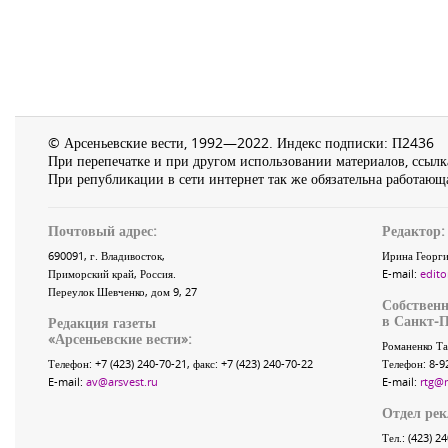
© Арсеньевские вести, 1992—2022. Индекс подписки: П2436
При перепечатке и при другом использовании материалов, ссылка
При републикации в сети интернет так же обязательна работающа
Почтовый адрес:
Редактор:
690091
, г.
Владивосток
,
Ирина Георги
Приморский край
,
Россия
.
E-mail:
edito
Переулок Шевченко
, дом 9, 27
Собственн
в Санкт-П
Редакция газеты
«
Арсеньевские вести
»:
Романенко Та
Телефон:
+7 (423) 240-70-21
, факс:
+7 (423) 240-70-22
Телефон: 8-9
E-mail:
av@arsvest.ru
E-mail:
rtg@
Отдел ре
Тел.: (423) 2