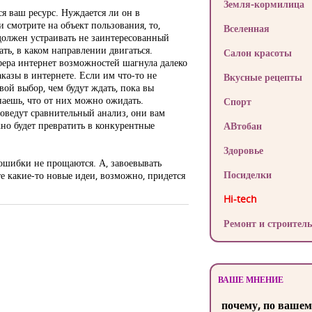
Земля-кормилица
я ваш ресурс. Нуждается ли он в
и смотрите на объект пользования, то,
Вселенная
 должен устраивать не заинтересованный
ать, в каком направлении двигаться.
Салон красоты
сфера интернет возможностей шагнула далеко
аказы в интернете. Если им что-то не
Вкусные рецепты
вой выбор, чем будут ждать, пока вы
знаешь, что от них можно ожидать.
Спорт
роведут сравнительный анализ, они вам
жно будет превратить в конкурентные
АВтобан
Здоровье
ошибки не прощаются. А, завоевывать
Посиделки
те какие-то новые идеи, возможно, придется
Hi-tech
Ремонт и строитель
ВАШЕ МНЕНИЕ
почему, по вашем