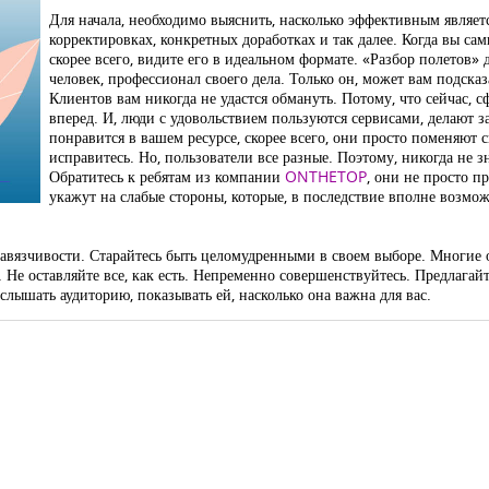
Для начала, необходимо выяснить, насколько эффективным являетс
корректировках, конкретных доработках и так далее. Когда вы сам
скорее всего, видите его в идеальном формате. «Разбор полетов»
человек, профессионал своего дела. Только он, может вам подсказ
Клиентов вам никогда не удастся обмануть. Потому, что сейчас, 
вперед. И, люди с удовольствием пользуются сервисами, делают з
понравится в вашем ресурсе, скорее всего, они просто поменяют с
исправитесь. Но, пользователи все разные. Поэтому, никогда не 
Обратитесь к ребятам из компании
ONTHETOP
, они не просто п
укажут на слабые стороны, которые, в последствие вполне возмо
навязчивости. Старайтесь быть целомудренными в своем выборе. Многие 
 Не оставляйте все, как есть. Непременно совершенствуйтесь. Предлагай
лышать аудиторию, показывать ей, насколько она важна для вас.