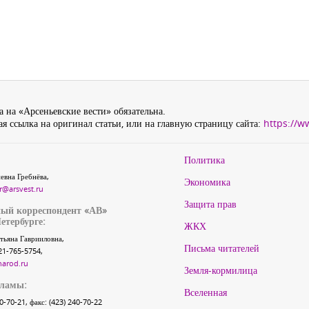
 на «Арсеньевские вести» обязательна.
я ссылка на оригинал статьи, или на главную страницу сайта:
https://w
Политика
евна Гребнёва,
Экономика
r@arsvest.ru
Защита прав
ый корреспондент «АВ»
етербурге:
ЖКХ
тьяна Гаврииловна,
Письма читателей
21-765-5754,
narod.ru
Земля-кормилица
кламы:
Вселенная
40-70-21, факс: (423) 240-70-22