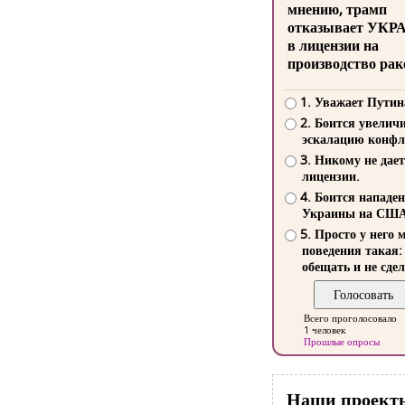
мнению, трамп
отказывает УКР
в лицензии на
производство рак
1. Уважает Путин
2. Боится увелич
эскалацию конфл
3. Никому не дает
лицензии.
4. Боится нападе
Украины на СШ
5. Просто у него 
поведения такая:
обещать и не сдел
Всего проголосовало
1 человек
Прошлые опросы
Наши проект