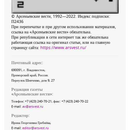
© Арсеньевские вести, 1992—2022. Индекс подписки:
П2436
При перепечатке и при другом использовании материалов,
ссылка на «Арсеньевские вести» обязательна.
При републикации в сети интернет так же обязательна
работающая ссылка на оригинал статьи, или на главную
страницу сайта:
https://www.arsvest.ru/
Почтовый адрес:
690091
, г.
Владивосток
,
Приморский край
,
Россия
.
Переулок Шевченко
, дом 9, 27
Редакция газеты
«
Арсеньевские вести
»:
Телефон:
+7 (423) 240-70-21
, факс:
+7 (423) 240-70-22
E-mail:
av@arsvest.ru
Редактор:
Ирина Георгиевна Гребнёва,
E-mail:
editor@arsvest.ru