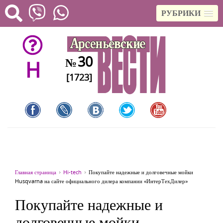
РУБРИКИ
30
№
H
[1723]
Главная страница
Hi-tech
Покупайте надежные и долговечные мойки
Husqvarna на сайте официального дилера компании «ИнтерТехДилер»
Покупайте надежные и
долговечные мойки