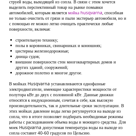
струей воды, выходящей из сопла. В связи с этим хочется
выделить перспективный товар на рынке помывки
автомобилей, которым является
мойка husqvarna
, способная
не только очистить от грязи и пыли экстерьер автомобиля, но и
с помощью ее можно легко очищать практически любые
поверхности, включая:
строительную технику;
полы в коровниках, свинарниках и конюшнях;
цистерны железнодорожные;
днища судов;
внешние поверхности стен многоквартирных домов и
других зданий, сооружений;
дорожное полотно и многое другое.
В мойках Husqvarna устанавливаются однофазные
электродвигатели, имеющие характеристики мощности от
полутора кВт до двух с половиной кВт. Данные движки
относятся к индукционным, сочетая в себе, как высокую
производительность, так и длительные сроки эксплуатации. В
этих мойках давление воды легко регулируется на выходе из
сопла, что в итоге позволяет подбирать необходимые режимы
работы с расходованием объема воды и моющего средства. Для
моек Husqvarna допустимая температура воды на выходе из
сопла составит 40-60 градусов по Цельсию.