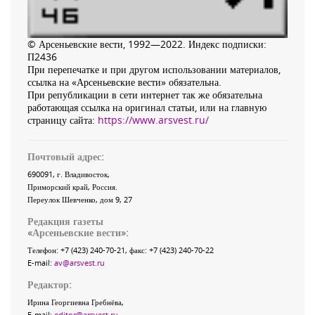
© Арсеньевские вести, 1992—2022. Индекс подписки:
П2436
При перепечатке и при другом использовании материалов,
ссылка на «Арсеньевские вести» обязательна.
При републикации в сети интернет так же обязательна
работающая ссылка на оригинал статьи, или на главную
страницу сайта:
https://www.arsvest.ru/
Почтовый адрес:
690091
, г.
Владивосток
,
Приморский край
,
Россия
.
Переулок Шевченко
, дом 9, 27
Редакция газеты
«
Арсеньевские вести
»:
Телефон:
+7 (423) 240-70-21
, факс:
+7 (423) 240-70-22
E-mail:
av@arsvest.ru
Редактор:
Ирина Георгиевна Гребнёва,
E-mail:
editor@arsvest.ru