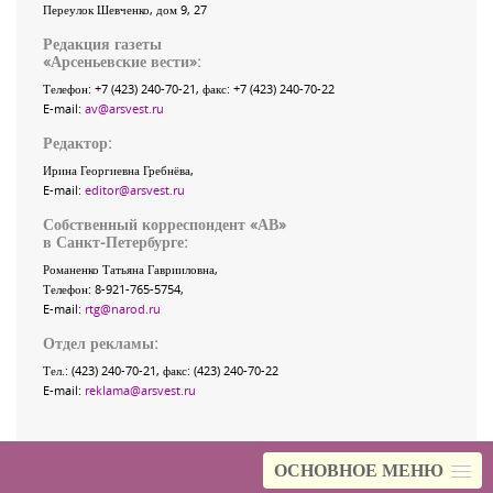
Переулок Шевченко
, дом 9, 27
Редакция газеты
«
Арсеньевские вести
»:
Телефон:
+7 (423) 240-70-21
, факс:
+7 (423) 240-70-22
E-mail:
av@arsvest.ru
Редактор:
Ирина Георгиевна Гребнёва,
E-mail:
editor@arsvest.ru
Собственный корреспондент «АВ»
в Санкт-Петербурге:
Романенко Татьяна Гаврииловна,
Телефон: 8-921-765-5754,
E-mail:
rtg@narod.ru
Отдел рекламы:
Тел.: (423) 240-70-21, факс: (423) 240-70-22
E-mail:
reklama@arsvest.ru
ОСНОВНОЕ МЕНЮ