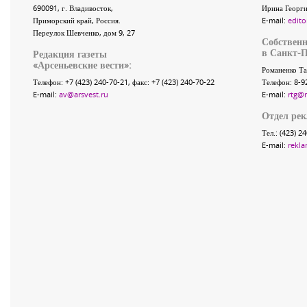
690091
, г.
Владивосток
,
Ирина Георги
Приморский край
,
Россия
.
E-mail:
edito
Переулок Шевченко
, дом 9, 27
Собственн
в Санкт-П
Редакция газеты
«
Арсеньевские вести
»:
Романенко Та
Телефон:
+7 (423) 240-70-21
, факс:
+7 (423) 240-70-22
Телефон: 8-9
E-mail:
av@arsvest.ru
E-mail:
rtg@
Отдел ре
Тел.: (423) 2
E-mail:
rekla