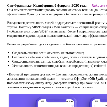
Сан-Франциско, Калифорния, 6 февраля 2020 года.
--
Rakuten 
Она поможет систематизировать события от самых важных до незнач
эффективнее.Функция была запущена в бета-версии на территории Бе
Ежедневная деятельность людей подразумевает постоянный режим м
трудно. Поэтому Viber создал «Мои заметки» — специальную секцию
Глобальная аудитория Viber насчитывает более 1 млрд пользовате
ежедневные задачи, сделав пользовательский опыт еще эффективнее
Решение разработано для ежедневного обмена данными и организац
Создавать списки дел и отмечать их выполнение;
Сохранять любимые сообщения, видео, фото и стикеры в одном м
Синхронизировать данные с любым устройством (например, сма
Устанавливать напоминания для важных (предстоящих) событий
«Ключевой приоритет для нас — cделать повседневную жизнь пользо
достижении поставленной цели», — отметил ОфирЭял (OfirEyal),
пользовательскому опыту люди доверяют нашему приложению. Мы р
желания и ежедневные задачи в рамках одной платформы».