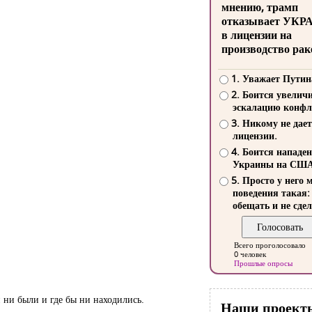
мнению, трамп
отказывает УКР
в лицензии на
производство рак
1. Уважает Путин
2. Боится увелич
эскалацию конфл
3. Никому не дает
лицензии.
4. Боится нападе
Украины на СШ
5. Просто у него 
поведения такая:
обещать и не сдел
Всего проголосовало
0 человек
Прошлые опросы
 ни были и где бы ни находились.
Наши проект