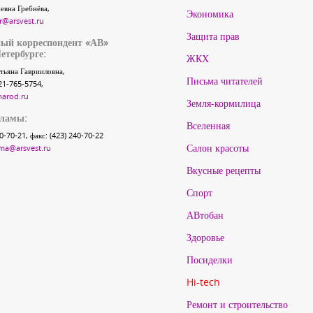
евна Гребнёва,
Экономика
r@arsvest.ru
Защита прав
ый корреспондент «АВ»
етербурге:
ЖКХ
тьяна Гаврииловна,
Письма читателей
21-765-5754,
narod.ru
Земля-кормилица
кламы:
Вселенная
40-70-21, факс: (423) 240-70-22
Салон красоты
ma@arsvest.ru
Вкусные рецепты
Спорт
АВтобан
Здоровье
Посиделки
Hi-tech
Ремонт и строительство