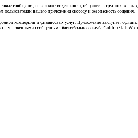
кстовые сообщения, совершают видеозвонки, общаются в групповых чата
уем пользователям нашего приложения свободу и безопасность общения.
ектронной коммерции и финансовых услуг. Приложение выступает офици
бмена мгновенными сообщениями баскетбольного клуба GoldenStateWarr