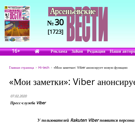
30
№
[1723]
16+
Реклама
ЗаКон
Редакция
Наши автор
Главная страница
Hi-tech
«Мои заметки»: Viber анонсирует новую функцию
«Мои заметки»: Viber анонсир
07.02.2020
Пресс-служба Viber
У пользователей Rakuten Viber появится персона