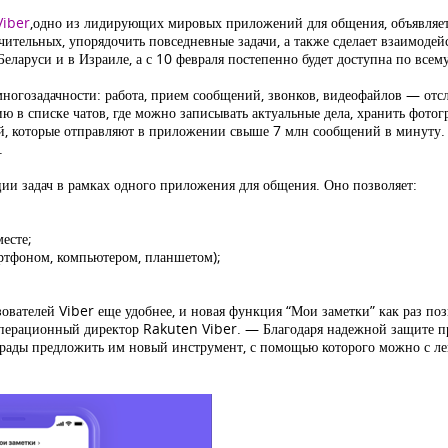
Viber
,
одно из лидирующих мировых приложений для общения, объявляет
ительных, упорядочить повседневные задачи, а также сделает взаимодей
ларуси и в Израиле, а с 10 февраля постепенно будет доступна по всем
ногозадачности: работа, прием сообщений, звонков, видеофайлов — отсл
 в списке чатов, где можно записывать актуальные дела, хранить фотог
лей, которые отправляют в приложении свыше 7 млн сообщений в минуту.
.
ии задач в рамках одного приложения для общения. Оно позволяет:
есте;
ртфоном, компьютером, планшетом);
.
вателей Viber еще удобнее, и новая функция “Мои заметки” как раз по
 операционный директор Rakuten Viber. — Благодаря надежной защите 
ады предложить им новый инструмент, с помощью которого можно с лег