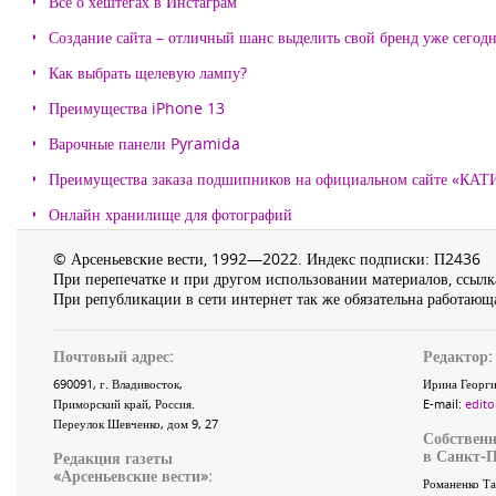
Все о хештегах в Инстаграм
Создание сайта – отличный шанс выделить свой бренд уже сегодн
Как выбрать щелевую лампу?
Преимущества iPhone 13
Варочные панели Pyramida
Преимущества заказа подшипников на официальном сайте «КА
Онлайн хранилище для фотографий
© Арсеньевские вести, 1992—2022. Индекс подписки: П2436
При перепечатке и при другом использовании материалов, ссылка
При републикации в сети интернет так же обязательна работающа
Почтовый адрес:
Редактор:
690091
, г.
Владивосток
,
Ирина Георги
Приморский край
,
Россия
.
E-mail:
edito
Переулок Шевченко
, дом 9, 27
Собственн
в Санкт-П
Редакция газеты
«
Арсеньевские вести
»:
Романенко Та