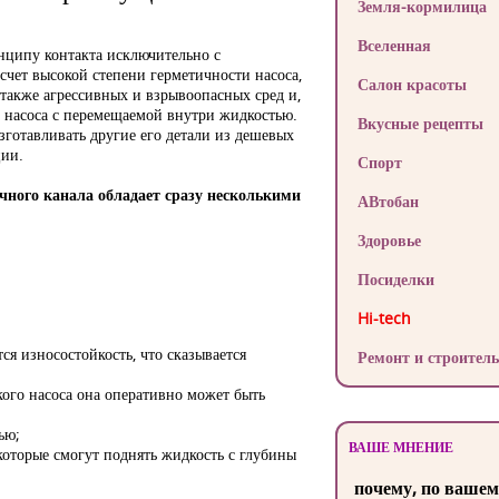
Земля-кормилица
Вселенная
нципу контакта исключительно с
счет высокой степени герметичности насоса,
Салон красоты
 также агрессивных и взрывоопасных сред и,
 насоса с перемещаемой внутри жидкостью.
Вкусные рецепты
зготавливать другие его детали из дешевых
ции.
Спорт
чного канала обладает сразу несколькими
АВтобан
Здоровье
Посиделки
Hi-tech
я износостойкость, что сказывается
Ремонт и строитель
кого насоса она оперативно может быть
ью;
ВАШЕ МНЕНИЕ
 которые смогут поднять жидкость с глубины
почему, по вашем