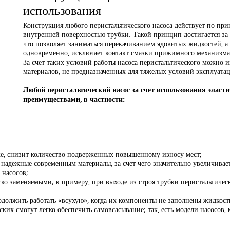
использования
Конструкция любого перистальтического насоса действует по при
внутренней поверхностью трубки. Такой принцип достигается за 
что позволяет заниматься перекачиванием ядовитых жидкостей, а
одновременно, исключает контакт смазки прижимного механизма
За счет таких условий работы насоса перистальтического можно и
материалов, не предназначенных для тяжелых условий эксплуата
Любой перистальтический насос за счет использования эласти
преимуществами, в частности:
 же, снизит количество подверженных повышенному износу мест;
надежные современным материалы, за счет чего значительно увеличиваетс
 насосов;
гко заменяемыми; к примеру, при выходе из строя трубки перистальтичес
одолжить работать «всухую», когда их компоненты не заполнены жидкост
ских смогут легко обеспечить самовсасывание; так, есть модели насосов,