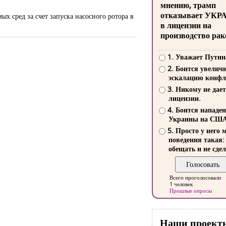
мнению, трамп
отказывает УКР
х сред за счет запуска насосного ротора в
в лицензии на
производство рак
1. Уважает Путин
2. Боится увелич
эскалацию конфл
3. Никому не дает
лицензии.
4. Боится нападе
Украины на СШ
5. Просто у него 
поведения такая:
обещать и не сдел
Всего проголосовало
1 человек
Прошлые опросы
Наши проект