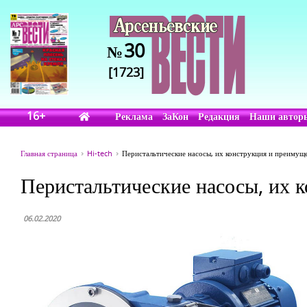
30
№
[1723]
16+
Реклама
ЗаКон
Редакция
Наши автор
Главная страница
Hi-tech
Перистальтические насосы, их конструкция и преимуще
Перистальтические насосы, их 
06.02.2020