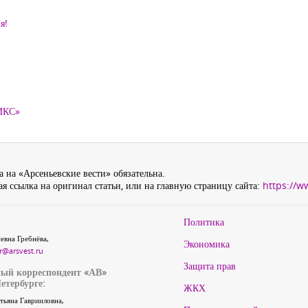
я!
ТИКС»
 на «Арсеньевские вести» обязательна.
я ссылка на оригинал статьи, или на главную страницу сайта:
https://w
Политика
евна Гребнёва,
Экономика
r@arsvest.ru
Защита прав
ый корреспондент «АВ»
етербурге:
ЖКХ
тьяна Гаврииловна,