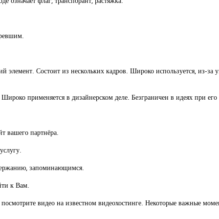
де означает флаг, транспорант, растяжка.
аревшим.
 элемент. Состоит из нескольких кадров. Широко используется, из-за
Широко применяется в дизайнерском деле. Безграничен в идеях при его
йт вашего партнёра.
услугу.
одержанию, запоминающимся.
йти к Вам.
ок, посмотрите видео на известном видеохостинге. Некоторые важные мом