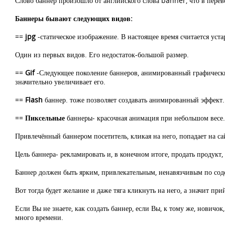
Слово баннер произошло от английского слова banner, что в перево
Баннеры бывают следующих видов:
==
jpg
-статическое изображение. В настоящее время считается уст
Один из первых видов. Его недостаток-большой размер.
==
Gif
-Следующее поколение баннеров, анимированный графический
значительно увеличивает его.
==
Flash
баннер. тоже позволяет создавать анимированный эффект. 
==
Пиксельные
баннеры- красочная анимация при небольшом весе.
Привлечённый баннером посетитель, кликая на него, попадает на са
Цель баннера- рекламировать и, в конечном итоге, продать продукт, 
Баннер должен быть ярким, привлекательным, ненавязчивым по с
Вот тогда будет желание и даже тяга кликнуть на него, а значит при
Если Вы не знаете, как создать баннер, если Вы, к тому же, нович
много времени.