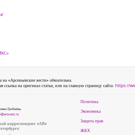
я!
ТИКС»
 на «Арсеньевские вести» обязательна.
я ссылка на оригинал статьи, или на главную страницу сайта:
https://w
Политика
евна Гребнёва,
Экономика
r@arsvest.ru
Защита прав
ый корреспондент «АВ»
етербурге:
ЖКХ