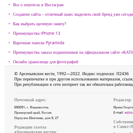
Все о хештегах в Инстаграм
Создание сайта – отличный шанс выделить свой бренд уже сегодн
Как выбрать щелевую лампу?
Преимущества iPhone 13
Варочные панели Pyramida
Преимущества заказа подшипников на официальном сайте «КА
Онлайн хранилище для фотографий
© Арсеньевские вести, 1992—2022. Индекс подписки: П2436
При перепечатке и при другом использовании материалов, ссылка
При републикации в сети интернет так же обязательна работающа
Почтовый адрес:
Редактор:
690091
, г.
Владивосток
,
Ирина Георги
Приморский край
,
Россия
.
E-mail:
edito
Переулок Шевченко
, дом 9, 27
Собственн
в Санкт-П
Редакция газеты
«
Арсеньевские вести
»: