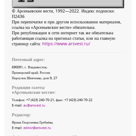
© Арсеньевские вести, 1992—2022. Индекс подписки:
П2436
При перепечатке и при другом использовании материалов,
ссылка на «Арсеньевские вести» обязательна.
При републикации в сети интернет так же обязательна
работающая ссылка на оригинал статьи, или на главную
страницу сайта:
https://www.arsvest.ru/
Почтовый адрес:
690091
, г.
Владивосток
,
Приморский край
,
Россия
.
Переулок Шевченко
, дом 9, 27
Редакция газеты
«
Арсеньевские вести
»:
Телефон:
+7 (423) 240-70-21
, факс:
+7 (423) 240-70-22
E-mail:
av@arsvest.ru
Редактор:
Ирина Георгиевна Гребнёва,
E-mail:
editor@arsvest.ru