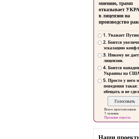
мнению, трамп
отказывает УКР
в лицензии на
производство рак
1. Уважает Путин
2. Боится увелич
эскалацию конфл
3. Никому не дает
лицензии.
4. Боится нападе
Украины на СШ
5. Просто у него 
поведения такая:
обещать и не сдел
Всего проголосовало
1 человек
Прошлые опросы
Наши проект