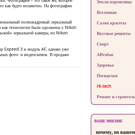
. Фотография – это такое же, которое
Земля-кормилица
то как будто незаметно. На фотографии
Вселенная
ссиональный полнокадровый зеркальный
Салон красоты
 как технологии были одолжены у Nikon
льской» зеркальной камеры, но Nikon
Вкусные рецепты
Спорт
ор Expeed 3 и модуль AF, однако уже
ьных фото- и видеосъемок. В продаже
АВтобан
Здоровье
Посиделки
Hi-tech
Ремонт и строитель
ВАШЕ МНЕНИЕ
почему, по вашем