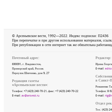
© Арсеньевские вести, 1992—2022. Индекс подписки: П2436
При перепечатке и при другом использовании материалов, ссылка
При републикации в сети интернет так же обязательна работающа
Почтовый адрес:
Редактор:
690091
, г.
Владивосток
,
Ирина Георги
Приморский край
,
Россия
.
E-mail:
edito
Переулок Шевченко
, дом 9, 27
Собственн
в Санкт-П
Редакция газеты
«
Арсеньевские вести
»:
Романенко Та
Телефон:
+7 (423) 240-70-21
, факс:
+7 (423) 240-70-22
Телефон: 8-9
E-mail:
av@arsvest.ru
E-mail:
rtg@
Отдел ре
Тел.: (423) 2