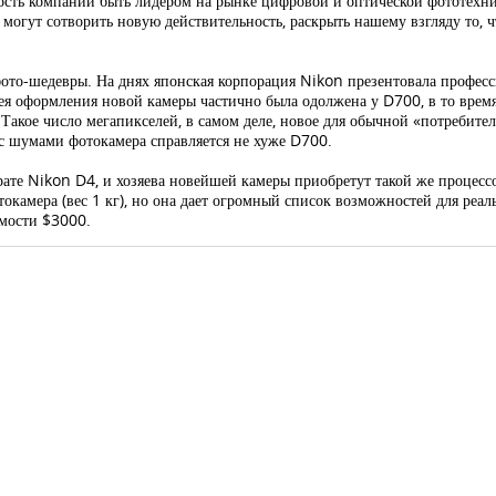
ь компании быть лидером на рынке цифровой и оптической фототехники
гут сотворить новую действительность, раскрыть нашему взгляду то, ч
фото-шедевры. На днях японская корпорация Nikon презентовала профе
 оформления новой камеры частично была одолжена у D700, в то время
акое число мегапикселей, в самом деле, новое для обычной «потребите
к с шумами фотокамера справляется не хуже D700.
ате Nikon D4, и хозяева новейшей камеры приобретут такой же процесс
окамера (вес 1 кг), но она дает огромный список возможностей для реал
имости $3000.