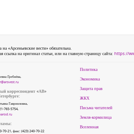
 на «Арсеньевские вести» обязательна.
я ссылка на оригинал статьи, или на главную страницу сайта:
https://w
Политика
евна Гребнёва,
Экономика
r@arsvest.ru
Защита прав
ый корреспондент «АВ»
етербурге:
ЖКХ
тьяна Гаврииловна,
Письма читателей
21-765-5754,
narod.ru
Земля-кормилица
кламы:
Вселенная
40-70-21, факс: (423) 240-70-22