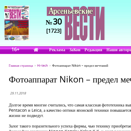
30
№
[1723]
16+
Реклама
ЗаКон
Редакция
Наши автор
Главная страница
Hi-tech
Фотоаппарат Nikon – предел мечтаний
Фотоаппарат Nikon – предел ме
29.11.2018
Долгое время многие считались, что самая классная фототехника в
Pentacon и Leica, а качество оптики японской техники повышается 
жизни не подведут.
Залог такого поразительного успеха фирмы, чью технику приобретае