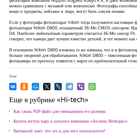
философии компании Nippon Kogaku Kokyo K.K, и дают возможност
можно сравнивать с музыкой или живописью. Фотографы способны мо
вещи и предметы, пейзажи и люди, могут быть совсем иными.
Если у фотографа фотоаппарат nikon тогда получаются настоящие 
фотоаппарат Nikon D800, оснащенный 36-Мп CMOS сенсором. Идея
D4. Наиболее любопытным параметром считается 36-Мп сенсор FX. Т
говорит, что камера дает лучшее качество деталей, в тот момент ка
В основании Nikon D800 вложена та же начинка, что и в фотоаппар
больше сведений для обрабатывания. Nikon D800 – тяжеленькая фот
фотокамера по прогнозу появится с марта по приблизительной сто
Теги:
Еще в рубрике «Hi-tech»
Как сжать PDF-файл для уменьшения его размера
Купить витую пару в каталоге компании «Аплинк Нетворкс»
Вытяжной зонт: что это и для чего используется?