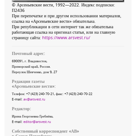
© Арсеньевские вести, 1992—2022. Индекс подписки:
П2436
При перепечатке и при другом использовании материалов,
ссылка на «Арсеньевские вести» обязательна.
При републикации в сети интернет так же обязательна
работающая ссылка на оригинал статьи, или на главную
страницу сайта:
https://www.arsvest.ru/
Почтовый адрес:
690091
, г.
Владивосток
,
Приморский край
,
Россия
.
Переулок Шевченко
, дом 9, 27
Редакция газеты
«
Арсеньевские вести
»:
Телефон:
+7 (423) 240-70-21
, факс:
+7 (423) 240-70-22
E-mail:
av@arsvest.ru
Редактор:
Ирина Георгиевна Гребнёва,
E-mail:
editor@arsvest.ru
Собственный корреспондент «АВ»
в Санкт-Петербурге: