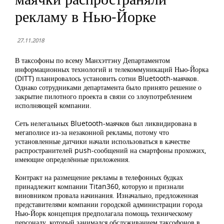
рекламу в Нью-Йорке
27.11.2018
В таксофоны по всему Манхэттэну Департаментом
информационных технологий и телекоммуникаций Нью-Йорка
(DITT) планировалось установить сотни Bluetooth-маячков.
Однако сотрудниками департамента было принято решение о
закрытие пилотного проекта в связи со злоупотреблением
исполняющей компании.
Сеть нелегальных Bluetooth-маячков был ликвидирована в
мегаполисе из-за незаконной рекламы, потому что
установленные датчики начали использоваться в качестве
распространителей push-сообщений на смартфоны прохожих,
имеющие определённые приложения.
Контракт на размещение рекламы в телефонных будках
принадлежит компании Titan360, которую и признали
виновником провала начинания. Изначально, предложенная
представителями компании городской администрации города
Нью-Йорк концепция предполагала помощь техническому
персоналу, который занимался обслуживанием таксофонов в