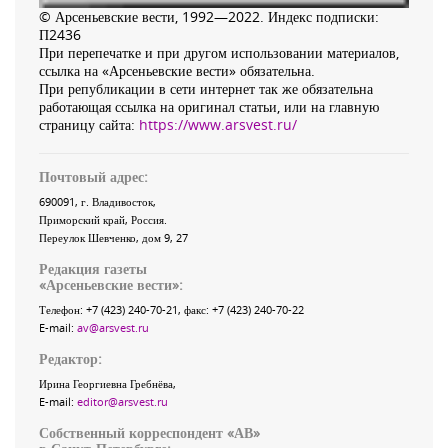
© Арсеньевские вести, 1992—2022. Индекс подписки:
П2436
При перепечатке и при другом использовании материалов,
ссылка на «Арсеньевские вести» обязательна.
При републикации в сети интернет так же обязательна
работающая ссылка на оригинал статьи, или на главную
страницу сайта:
https://www.arsvest.ru/
Почтовый адрес:
690091
, г.
Владивосток
,
Приморский край
,
Россия
.
Переулок Шевченко
, дом 9, 27
Редакция газеты
«
Арсеньевские вести
»:
Телефон:
+7 (423) 240-70-21
, факс:
+7 (423) 240-70-22
E-mail:
av@arsvest.ru
Редактор:
Ирина Георгиевна Гребнёва,
E-mail:
editor@arsvest.ru
Собственный корреспондент «АВ»