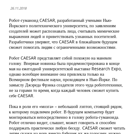
26.11.2018
Робот-гуманоид CAESAR, разработанный учеными Нью-
Йоркского политехнического университета, по заявлениям
создателей может распознавать лица, считывать мимические
выражения людей и приветствовать узнанных посетителей.
Разработчики уверяют, что CAESAR в ближайшем будущем
сможет помогать людям с ограниченными возможностями.
Робот CAESAR представляет собой похожую на манекен
голову. Впервые новинка была продемонстрирована в конце
мая на ежегодной университетской выставке Research Expo,
однако всеобщее внимание она привлекла только на
Всемирном фестивале науки, проходящем в Нью-Йорке. По
замыслу Джэреда Фрэнка создателя этого чуда робототехники,
не за горами то время, когда каждый человек сможет купить
себе CAESAR.
Пока в роли его «мозга» – небольшой лэптоп, стоящий рядом,
к которому подключен робот. В будущем компьютер будет
монтироваться непосредственно в голову робота-гуманоида.
Робот отлично видит, слышит, может говорить и способен
поддержать практически любую беседу. CAESAR сможет читать
детям сказки на ночь вместо бабушек их же голосами, нужно