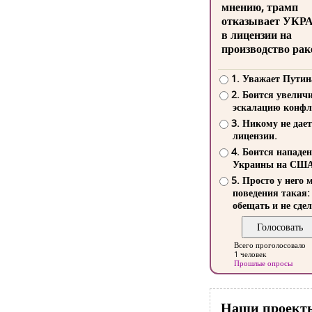
мнению, трамп
отказывает УКР
в лицензии на
производство рак
1. Уважает Путин
2. Боится увелич
эскалацию конфл
3. Никому не дает
лицензии.
4. Боится нападе
Украины на СШ
5. Просто у него 
поведения такая:
обещать и не сдел
Всего проголосовало
1 человек
Прошлые опросы
Наши проект