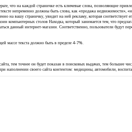
рьте, что на каждой страничке есть ключевые слова, позволяющие привл
 в тексте непременно должны быть слова, как «продажа недвижимости», 
нно на вашу страничку, увидит на ней рекламу, которая соответствует ег
газин компьютерных столов Находка, который занимается тем, что предл
аться данный интернет-магазин. Соответственно, пользователи будут пер
ей массе текста должно быть в пределе 4-7%.
айта, тем точнее он будет показан в поисковых выдачах, тем большее чи
при наполнении своего сайта контентом: медицины, автомобили, воспита