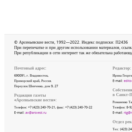
© Арсеньевские вести, 1992—2022. Индекс подписки: П2436
При перепечатке и при другом использовании материалов, ссылка
При републикации в сети интернет так же обязательна работающа
Почтовый адрес:
Редактор:
690091
, г.
Владивосток
,
Ирина Георги
Приморский край
,
Россия
.
E-mail:
edito
Переулок Шевченко
, дом 9, 27
Собственн
в Санкт-П
Редакция газеты
«
Арсеньевские вести
»:
Романенко Та
Телефон:
+7 (423) 240-70-21
, факс:
+7 (423) 240-70-22
Телефон: 8-9
E-mail:
av@arsvest.ru
E-mail:
rtg@
Отдел ре
Тел.: (423) 2