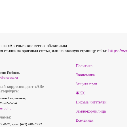
 на «Арсеньевские вести» обязательна.
я ссылка на оригинал статьи, или на главную страницу сайта:
https://w
Политика
евна Гребнёва,
Экономика
r@arsvest.ru
Защита прав
ый корреспондент «АВ»
етербурге:
ЖКХ
тьяна Гаврииловна,
Письма читателей
21-765-5754,
narod.ru
Земля-кормилица
кламы:
Вселенная
40-70-21, факс: (423) 240-70-22