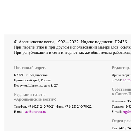
© Арсеньевские вести, 1992—2022. Индекс подписки: П2436
При перепечатке и при другом использовании материалов, ссылка
При републикации в сети интернет так же обязательна работающа
Почтовый адрес:
Редактор:
690091
, г.
Владивосток
,
Ирина Георги
Приморский край
,
Россия
.
E-mail:
edito
Переулок Шевченко
, дом 9, 27
Собственн
в Санкт-П
Редакция газеты
«
Арсеньевские вести
»:
Романенко Та
Телефон:
+7 (423) 240-70-21
, факс:
+7 (423) 240-70-22
Телефон: 8-9
E-mail:
av@arsvest.ru
E-mail:
rtg@
Отдел ре
Тел.: (423) 2