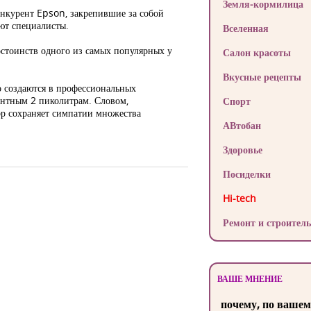
Земля-кормилица
онкурент Epson, закрепившие за собой
ют специалисты.
Вселенная
остоинств одного из самых популярных у
Салон красоты
Вкусные рецепты
о создаются в профессиональных
ентным 2 пиколитрам. Словом,
Спорт
ор сохраняет симпатии множества
АВтобан
Здоровье
Посиделки
Hi-tech
Ремонт и строитель
ВАШЕ МНЕНИЕ
почему, по вашем