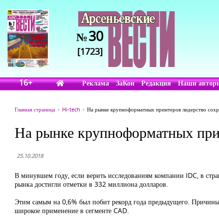
30
№
[1723]
16+
Реклама
ЗаКон
Редакция
Наши автор
Главная страница
Hi-tech
На рынке крупноформатных принтеров лидерство сох
На рынке крупноформатных при
25.10.2018
В минувшем году, если верить исследованиям компании IDC, в стр
рынка достигли отметки в 332 миллиона долларов.
Этим самым на 0,6% был побит рекорд года предыдущего. Причины 
широкое применение в сегменте CAD.