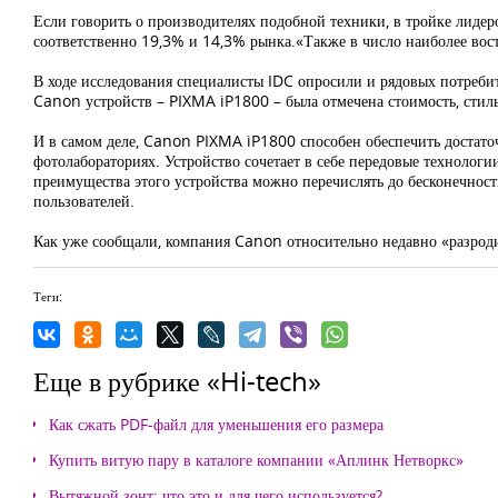
Если говорить о производителях подобной техники, в тройке лиде
соответственно 19,3% и 14,3% рынка.«Также в число наиболее вос
В ходе исследования специалисты IDC опросили и рядовых потребит
Canon устройств – PIXMA iP1800 – была отмечена стоимость, стил
И в самом деле, Canon PIXMA iP1800 способен обеспечить достато
фотолабораториях. Устройство сочетает в себе передовые технолог
преимущества этого устройства можно перечислять до бесконечност
пользователей.
Как уже сообщали, компания Canon относительно недавно «разр
Теги:
Еще в рубрике «Hi-tech»
Как сжать PDF-файл для уменьшения его размера
Купить витую пару в каталоге компании «Аплинк Нетворкс»
Вытяжной зонт: что это и для чего используется?