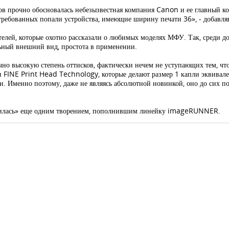
ров прочно обосновалась небезызвестная компания Canon и ее главный к
требованных попали устройства, имеющие ширину печати 36», - добавля
елей, которые охотно рассказали о любимых моделях МФУ. Так, среди д
ьный внешний вид, простота в применении.
чно высокую степень оттисков, фактически нечем не уступающих тем, чт
ии FINE Print Head Technology, которые делают размер 1 капли эквивал
и. Именно поэтому, даже не являясь абсолютной новинкой, оно до сих п
одилась» еще одним творением, пополнившим линейку imageRUNNER.