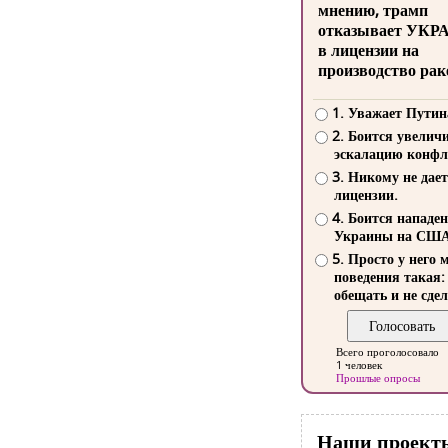
мнению, трамп
отказывает УКР
в лицензии на
производство рак
1. Уважает Путин
2. Боится увелич
эскалацию конфл
3. Никому не дает
лицензии.
4. Боится нападе
Украины на СШ
5. Просто у него 
поведения такая:
обещать и не сдел
Всего проголосовало
1 человек
Прошлые опросы
Наши проект