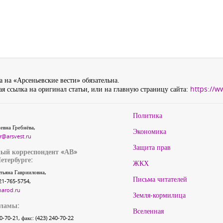
 на «Арсеньевские вести» обязательна.
я ссылка на оригинал статьи, или на главную страницу сайта:
https://w
Политика
евна Гребнёва,
Экономика
r@arsvest.ru
Защита прав
ый корреспондент «АВ»
етербурге:
ЖКХ
тьяна Гаврииловна,
Письма читателей
21-765-5754,
narod.ru
Земля-кормилица
кламы:
Вселенная
40-70-21, факс: (423) 240-70-22